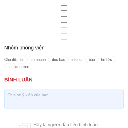
Nhóm phóng viên
Chủ đề:
tin
tin nhanh
đọc báo
infonet
báo
tin tức
tin tức online