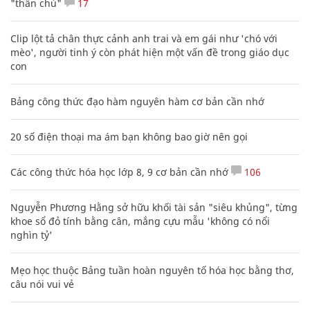
"thần chú"
17
Clip lột tả chân thực cảnh anh trai và em gái như 'chó với
mèo', người tinh ý còn phát hiện một vấn đề trong giáo dục
con
Bảng công thức đạo hàm nguyên hàm cơ bản cần nhớ
20 số điện thoại ma ám bạn không bao giờ nên gọi
Các công thức hóa học lớp 8, 9 cơ bản cần nhớ
106
Nguyễn Phương Hằng sở hữu khối tài sản "siêu khủng", từng
khoe sổ đỏ tính bằng cân, mắng cựu mẫu 'không có nổi
nghìn tỷ'
Mẹo học thuộc Bảng tuần hoàn nguyên tố hóa học bằng thơ,
câu nói vui vẻ