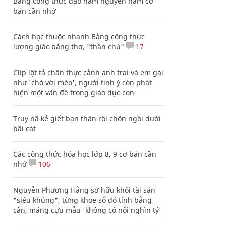
Bảng công thức đạo hàm nguyên hàm cơ
bản cần nhớ
Cách học thuộc nhanh Bảng công thức
lượng giác bằng thơ, "thần chú"
17
Clip lột tả chân thực cảnh anh trai và em gái
như 'chó với mèo', người tinh ý còn phát
hiện một vấn đề trong giáo dục con
Truy nã kẻ giết bạn thân rồi chôn ngồi dưới
bãi cát
Các công thức hóa học lớp 8, 9 cơ bản cần
nhớ
106
Nguyễn Phương Hằng sở hữu khối tài sản
"siêu khủng", từng khoe sổ đỏ tính bằng
cân, mắng cựu mẫu 'không có nổi nghìn tỷ'