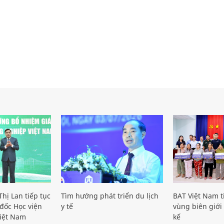
hị Lan tiếp tục
Tìm hướng phát triển du lịch
BAT Việt Nam t
đốc Học viện
y tế
vùng biên giới 
iệt Nam
kế