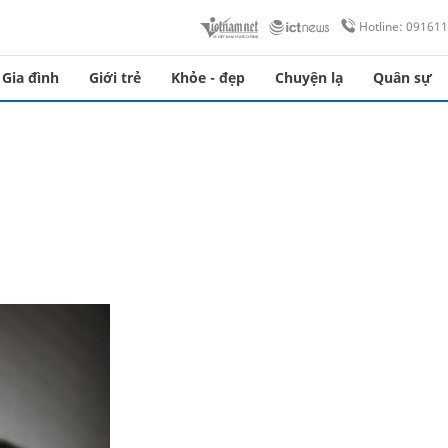
Hotline: 09161
Gia đình
Giới trẻ
Khỏe - đẹp
Chuyện lạ
Quân sự