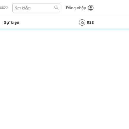
18822
Đăng nhập
Sự kiện
RSS