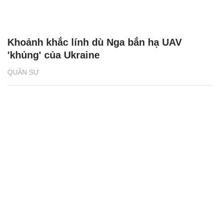
Khoảnh khắc lính dù Nga bắn hạ UAV
'khủng' của Ukraine
QUÂN SỰ