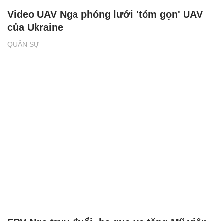
Video UAV Nga phóng lưới 'tóm gọn' UAV
của Ukraine
QUÂN SỰ