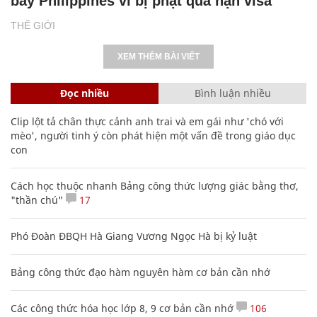
bay Philippines vì bị phạt quá hạn visa
THẾ GIỚI
XEM THÊM BÀI VIẾT
Đọc nhiều
Bình luận nhiều
Clip lột tả chân thực cảnh anh trai và em gái như 'chó với
mèo', người tinh ý còn phát hiện một vấn đề trong giáo dục
con
Cách học thuộc nhanh Bảng công thức lượng giác bằng thơ,
"thần chú"
17
Phó Đoàn ĐBQH Hà Giang Vương Ngọc Hà bị kỷ luật
Bảng công thức đạo hàm nguyên hàm cơ bản cần nhớ
Các công thức hóa học lớp 8, 9 cơ bản cần nhớ
106