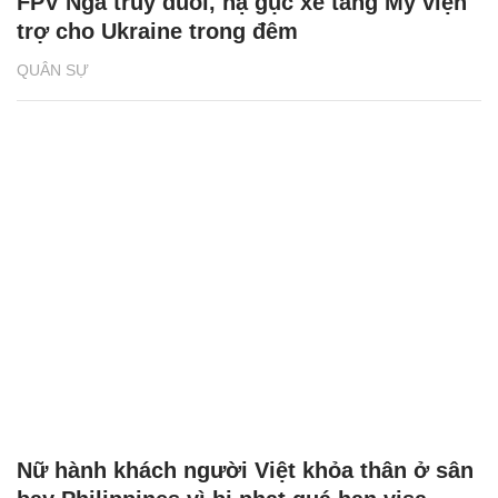
FPV Nga truy đuổi, hạ gục xe tăng Mỹ viện
trợ cho Ukraine trong đêm
QUÂN SỰ
Nữ hành khách người Việt khỏa thân ở sân