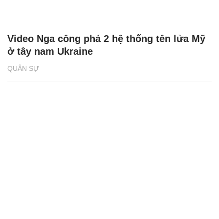
Video Nga công phá 2 hệ thống tên lửa Mỹ
ở tây nam Ukraine
QUÂN SỰ