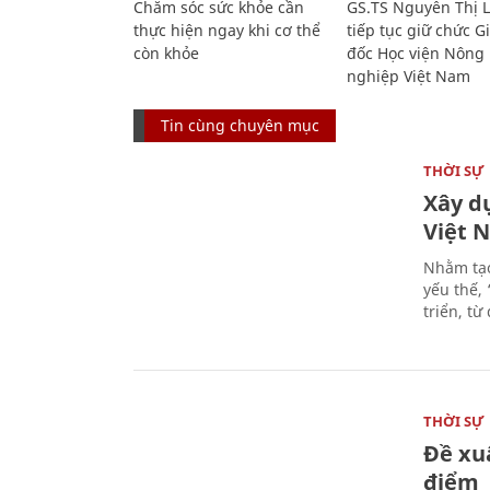
Chăm sóc sức khỏe cần
GS.TS Nguyễn Thị 
thực hiện ngay khi cơ thể
tiếp tục giữ chức 
còn khỏe
đốc Học viện Nông
nghiệp Việt Nam
Tin cùng chuyên mục
THỜI SỰ
Xây d
Việt 
Nhằm tạo
yếu thế,
triển, t
THỜI SỰ
Đề xu
điểm