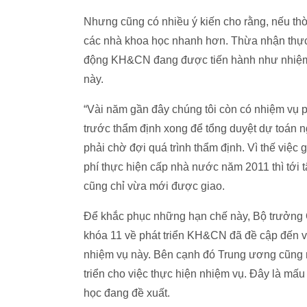
Nhưng cũng có nhiều ý kiến cho rằng, nếu thời
các nhà khoa học nhanh hơn. Thừa nhận thực 
động KH&CN đang được tiến hành như nhiệm 
này.
“Vài năm gần đây chúng tôi còn có nhiệm vụ p
trước thẩm định xong để tổng duyệt dự toán n
phải chờ đợi quá trình thẩm định. Vì thế việc
phí thực hiện cấp nhà nước năm 2011 thì tới
cũng chỉ vừa mới được giao.
Để khắc phục những hạn chế này, Bộ trưởng Q
khóa 11 về phát triển KH&CN đã đề cập đến việ
nhiệm vụ này. Bên cạnh đó Trung ương cũng nh
triển cho việc thực hiện nhiệm vụ. Đây là mấu
học đang đề xuất.