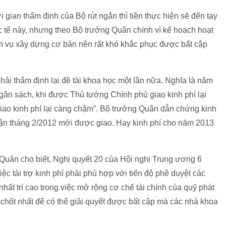
 gian thẩm định của Bộ rút ngắn thì tiền thực hiện sẽ đến tay
tế này, nhưng theo Bộ trưởng Quân chính vì kế hoạch hoạt
vụ xây dựng cơ bản nên rất khó khắc phục được bất cập
hải thẩm định lại đề tài khoa học một lần nữa. Nghĩa là năm
gân sách, khi được Thủ tướng Chính phủ giao kinh phí lại
 giao kinh phí lại càng chậm”. Bộ trưởng Quân dẫn chứng kinh
 tận tháng 2/2012 mới được giao. Hay kinh phí cho năm 2013
uân cho biết, Nghị quyết 20 của Hội nghị Trung ương 6
c tài trợ kinh phí phải phù hợp với tiến độ phê duyệt các
ất trí cao trong việc mở rộng cơ chế tài chính của quỹ phát
 chốt nhất để có thể giải quyết được bất cập mà các nhà khoa