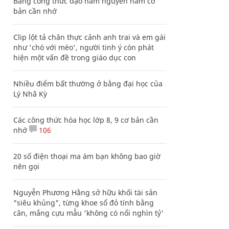
Bảng công thức đạo hàm nguyên hàm cơ
bản cần nhớ
Clip lột tả chân thực cảnh anh trai và em gái
như 'chó với mèo', người tinh ý còn phát
hiện một vấn đề trong giáo dục con
Nhiều điểm bất thường ở bằng đại học của
Lý Nhã Kỳ
Các công thức hóa học lớp 8, 9 cơ bản cần
nhớ
106
20 số điện thoại ma ám bạn không bao giờ
nên gọi
Nguyễn Phương Hằng sở hữu khối tài sản
"siêu khủng", từng khoe sổ đỏ tính bằng
cân, mắng cựu mẫu 'không có nổi nghìn tỷ'