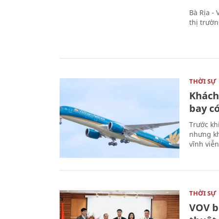
Bà Rịa -
thị trườ
THỜI SỰ
Khách
bay có
Trước kh
nhưng kh
vĩnh viễ
THỜI SỰ
VOV b