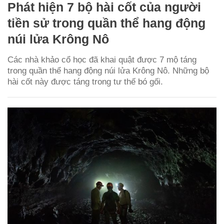
Phát hiện 7 bộ hài cốt của người
tiền sử trong quần thể hang động
núi lửa Krông Nô
Các nhà khảo cổ học đã khai quật được 7 mộ táng
trong quần thể hang động núi lửa Krông Nô. Những bộ
hài cốt này được táng trong tư thế bó gối.