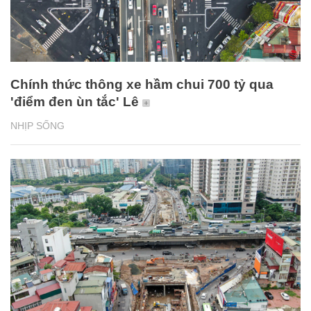
Chính thức thông xe hầm chui 700 tỷ qua
'điểm đen ùn tắc' Lê
NHỊP SỐNG