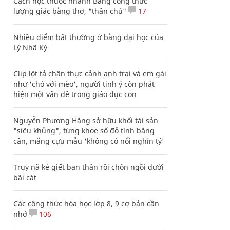
Cách học thuộc nhanh Bảng công thức
lượng giác bằng thơ, "thần chú"
17
Nhiều điểm bất thường ở bằng đại học của
Lý Nhã Kỳ
Clip lột tả chân thực cảnh anh trai và em gái
như 'chó với mèo', người tinh ý còn phát
hiện một vấn đề trong giáo dục con
Nguyễn Phương Hằng sở hữu khối tài sản
"siêu khủng", từng khoe sổ đỏ tính bằng
cân, mắng cựu mẫu 'không có nổi nghìn tỷ'
Truy nã kẻ giết bạn thân rồi chôn ngồi dưới
bãi cát
Các công thức hóa học lớp 8, 9 cơ bản cần
nhớ
106