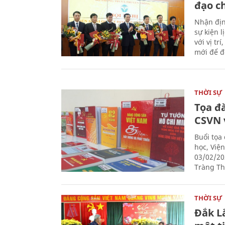
đạo c
Nhận địn
sự kiện 
với vị tr
mới để đ
THỜI SỰ
Tọa đ
CSVN 
Buổi tọa
học, Việ
03/02/20
Tràng Thi
THỜI SỰ
Đắk L