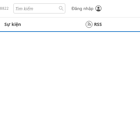
18822
Đăng nhập
Sự kiện
RSS