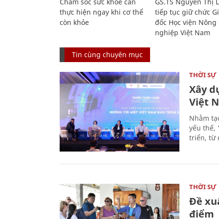
Chăm sóc sức khỏe cần
GS.TS Nguyễn Thị 
thực hiện ngay khi cơ thể
tiếp tục giữ chức 
còn khỏe
đốc Học viện Nông
nghiệp Việt Nam
Tin cùng chuyên mục
THỜI SỰ
Xây d
Việt 
Nhằm tạo
yếu thế,
triển, t
THỜI SỰ
Đề xu
điểm