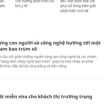
Lan
Tìm hướng phát triển du
BAT Việt Nam tiếp sức
Giám
lịch y tế
phụ nữ vùng biên giới
phát triển sinh kế
ựng con người và công nghệ hướng tới một
Nam bao trùm số
 cầu nối giữa những người sáng tạo công nghệ và các nhóm
 “Sáng kiến công nghệ bao trùm” giúp họ hòa nhập và phát
ừ đó thúc đẩy xã hội công bằng và bền vững.
ất miễn visa cho khách thị trường trọng