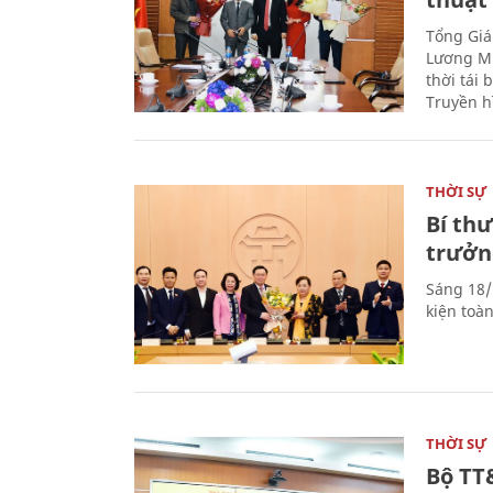
Tổng Giá
Lương Mi
thời tái
Truyền h
THỜI SỰ
Bí th
trưởn
Sáng 18/
kiện toà
THỜI SỰ
Bộ TT