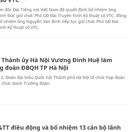
m đốc Đài Tiếng nói Việt Nam đã quyết định bổ nhiệm ông
nh Đức giữ chức Phó GĐ Đài Truyền hình Kỹ thuật số VTC, đồng
 bổ nhiệm ông Nguyễn Văn Bình tiếp tục giữ chức Phó GĐ Đài
ình Kỹ thuật số VTC.
ư Thành ủy Hà Nội Vương Đình Huệ làm
g đoàn ĐBQH TP Hà Nội
 2, Đoàn đại biểu Quốc hội Thành phố Hà Nội tổ chức họp đoàn
n chức danh Trưởng đoàn.
&TT điều động và bổ nhiệm 13 cán bộ lãnh