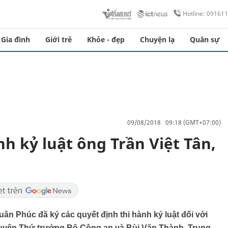
Hotline: 09161
Gia đình
Giới trẻ
Khỏe - đẹp
Chuyện lạ
Quân sự
09/08/2018 09:18 (GMT+07:00)
nh kỷ luật ông Trần Việt Tân,
n Phúc đã ký các quyết định thi hành kỷ luật đối với
guyên Thứ trưởng Bộ Công an và Bùi Văn Thành, Trung