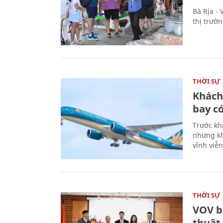
Bà Rịa -
thị trườ
THỜI SỰ
Khách
bay có
Trước kh
nhưng kh
vĩnh viễ
THỜI SỰ
VOV b
thuật