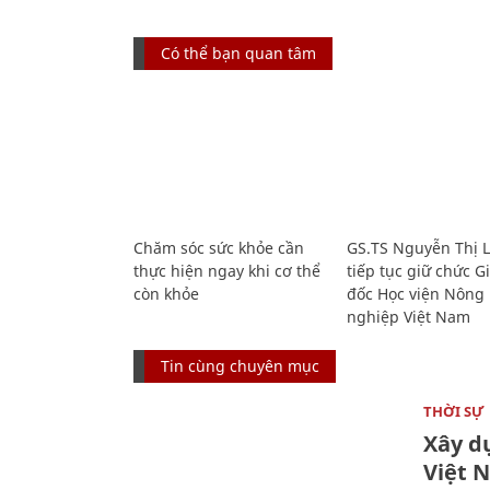
Có thể bạn quan tâm
Chăm sóc sức khỏe cần
GS.TS Nguyễn Thị 
thực hiện ngay khi cơ thể
tiếp tục giữ chức 
còn khỏe
đốc Học viện Nông
nghiệp Việt Nam
Tin cùng chuyên mục
THỜI SỰ
Xây d
Việt 