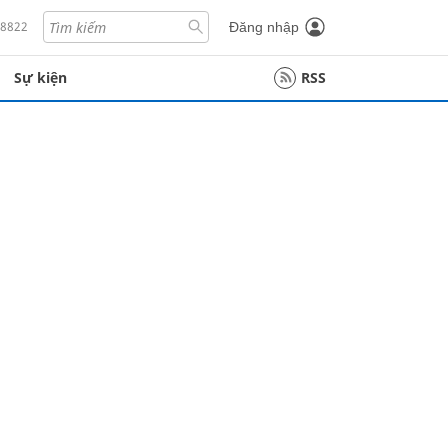
18822
Đăng nhập
Sự kiện
RSS