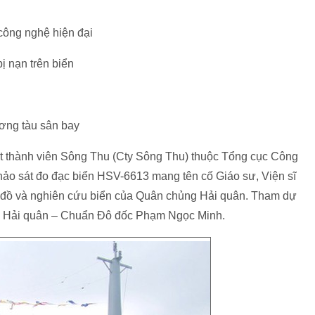
công nghệ hiện đại
 nạn trên biển
ơng tàu sân bay
t thành viên Sông Thu (Cty Sông Thu) thuộc Tổng cục Công
hảo sát đo đạc biển HSV-6613 mang tên cố Giáo sư, Viện sĩ
i đồ và nghiên cứu biển của Quân chủng Hải quân. Tham dự
g Hải quân – Chuẩn Đô đốc Phạm Ngọc Minh.