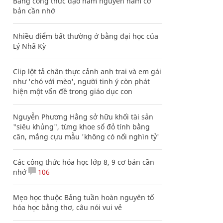
Bảng công thức đạo hàm nguyên hàm cơ
bản cần nhớ
Nhiều điểm bất thường ở bằng đại học của
Lý Nhã Kỳ
Clip lột tả chân thực cảnh anh trai và em gái
như 'chó với mèo', người tinh ý còn phát
hiện một vấn đề trong giáo dục con
Nguyễn Phương Hằng sở hữu khối tài sản
"siêu khủng", từng khoe sổ đỏ tính bằng
cân, mắng cựu mẫu 'không có nổi nghìn tỷ'
Các công thức hóa học lớp 8, 9 cơ bản cần
nhớ
106
Mẹo học thuộc Bảng tuần hoàn nguyên tố
hóa học bằng thơ, câu nói vui vẻ