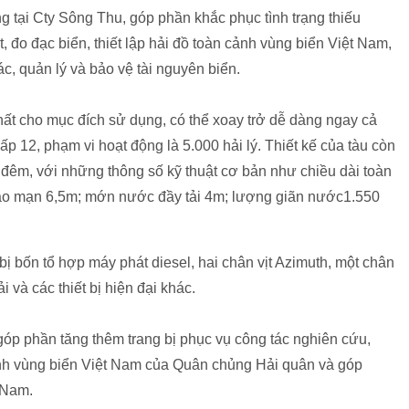
g tại Cty Sông Thu, góp phần khắc phục tình trạng thiếu
, đo đạc biển, thiết lập hải đồ toàn cảnh vùng biển Việt Nam,
ác, quản lý và bảo vệ tài nguyên biển.
hất cho mục đích sử dụng, có thể xoay trở dễ dàng ngay cả
ấp 12, phạm vi hoạt động là 5.000 hải lý. Thiết kế của tàu còn
y đêm, với những thông số kỹ thuật cơ bản như chiều dài toàn
cao mạn 6,5m; mớn nước đầy tải 4m; lượng giãn nước1.550
ị bốn tổ hợp máy phát diesel, hai chân vịt Azimuth, một chân
ải và các thiết bị hiện đại khác.
óp phần tăng thêm trang bị phục vụ công tác nghiên cứu,
 cảnh vùng biển Việt Nam của Quân chủng Hải quân và góp
 Nam.