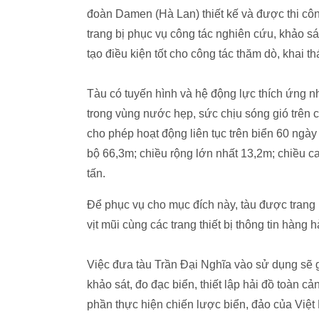
đoàn Damen (Hà Lan) thiết kế và được thi côn
trang bị phục vụ công tác nghiên cứu, khảo sát
tạo điều kiện tốt cho công tác thăm dò, khai th
Tàu có tuyến hình và hệ động lực thích ứng n
trong vùng nước hẹp, sức chịu sóng gió trên c
cho phép hoạt động liên tục trên biển 60 ngà
bộ 66,3m; chiều rộng lớn nhất 13,2m; chiều 
tấn.
Để phục vụ cho mục đích này, tàu được trang b
vịt mũi cùng các trang thiết bị thông tin hàng h
Việc đưa tàu
Trần Đại Nghĩa vào sử dụng sẽ g
khảo sát, đo đạc biển, thiết lập hải đồ toàn
phần thực hiện chiến lược biển, đảo của Việt