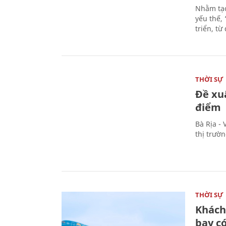
Nhằm tạo
yếu thế,
triển, t
THỜI SỰ
Đề xu
điểm
Bà Rịa -
thị trườ
THỜI SỰ
Khách
bay có