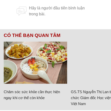
CÓ THỂ BẠN QUAN TÂM
Chăm sóc sức khỏe cần thực hiện
GS.TS Nguyễn Thị Lan ti
ngay khi cơ thể còn khỏe
chức Giám đốc Học viện
Việt Nam