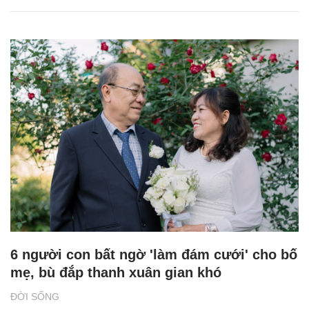
6 người con bất ngờ 'làm đám cưới' cho bố
mẹ, bù đắp thanh xuân gian khó
ĐỜI SỐNG