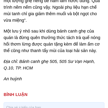
một lượng ghẹ riêng để hầm làm nước dùng. Quá
trình nêm nếm cũng vậy. Ngoài phụ liệu hạn chế
mùi tanh chỉ gia giảm thêm muối và bột ngọt cho
vừa miệng”.
Một lưu ý nhỏ sau khi dùng bánh canh ghẹ của
quán là đừng quên thưởng thức tách trà quế nóng
hổi thơm lừng được quán tặng kèm để làm ấm cơ
thể cũng như thanh tẩy mùi của loại hải sản này.
Địa chỉ: Bánh canh ghẹ 505, 505 Sư Vạn Hạnh,
Q.10, TP. HCM
An huỳnh