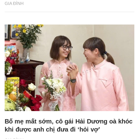
GIA ĐÌNH
Bố mẹ mất sớm, cô gái Hải Dương oà khóc
khi được anh chị đưa đi ‘hỏi vợ’