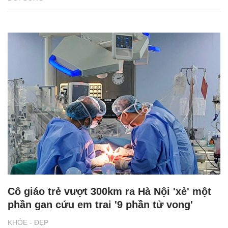
Cô giáo trẻ vượt 300km ra Hà Nội 'xẻ' một
phần gan cứu em trai '9 phần tử vong'
KHỎE - ĐẸP