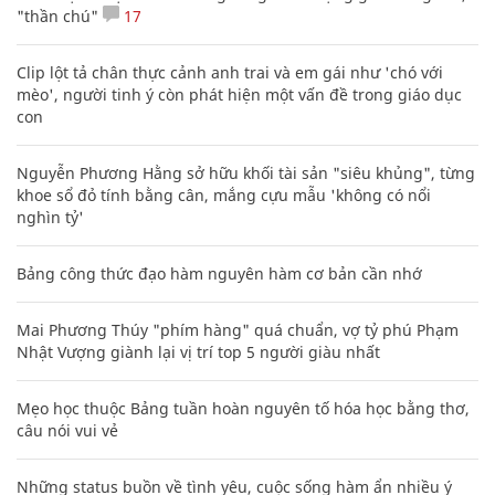
"thần chú"
17
Clip lột tả chân thực cảnh anh trai và em gái như 'chó với
mèo', người tinh ý còn phát hiện một vấn đề trong giáo dục
con
Nguyễn Phương Hằng sở hữu khối tài sản "siêu khủng", từng
khoe sổ đỏ tính bằng cân, mắng cựu mẫu 'không có nổi
nghìn tỷ'
Bảng công thức đạo hàm nguyên hàm cơ bản cần nhớ
Mai Phương Thúy "phím hàng" quá chuẩn, vợ tỷ phú Phạm
Nhật Vượng giành lại vị trí top 5 người giàu nhất
Mẹo học thuộc Bảng tuần hoàn nguyên tố hóa học bằng thơ,
câu nói vui vẻ
Những status buồn về tình yêu, cuộc sống hàm ẩn nhiều ý