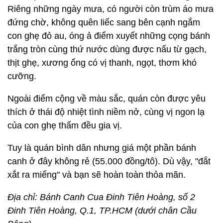
Riêng những ngày mưa, có người còn trùm áo mưa
đứng chờ, không quên liếc sang bên cạnh ngắm
con ghẹ đỏ au, óng ả điểm xuyết những cọng bánh
trắng tròn cùng thứ nước dùng được nấu từ gạch,
thịt ghẹ, xương ống có vị thanh, ngọt, thơm khó
cưỡng.
Ngoài điểm cộng về màu sắc, quán còn được yêu
thích ở thái độ nhiệt tình niềm nở, cùng vị ngon lạ
của con ghẹ thấm đều gia vị.
Tuy là quán bình dân nhưng giá một phần bánh
canh ở đây không rẻ (55.000 đồng/tô). Dù vậy, "đắt
xắt ra miếng" và bạn sẽ hoàn toàn thỏa mãn.
Địa chỉ: Bánh Canh Cua Đinh Tiên Hoàng, số 2
Đinh Tiên Hoàng, Q.1, TP.HCM (dưới chân Cầu