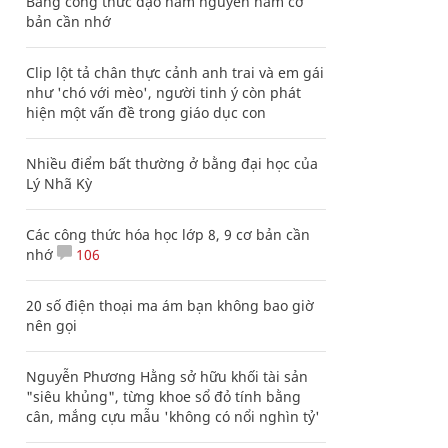
Bảng công thức đạo hàm nguyên hàm cơ
bản cần nhớ
Clip lột tả chân thực cảnh anh trai và em gái
như 'chó với mèo', người tinh ý còn phát
hiện một vấn đề trong giáo dục con
Nhiều điểm bất thường ở bằng đại học của
Lý Nhã Kỳ
Các công thức hóa học lớp 8, 9 cơ bản cần
nhớ
106
20 số điện thoại ma ám bạn không bao giờ
nên gọi
Nguyễn Phương Hằng sở hữu khối tài sản
"siêu khủng", từng khoe sổ đỏ tính bằng
cân, mắng cựu mẫu 'không có nổi nghìn tỷ'