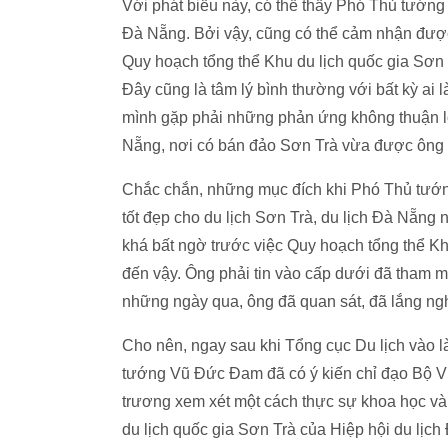
Với phát biểu này, có thể thấy Phó Thủ tướng
Đà Nẵng. Bởi vậy, cũng có thể cảm nhận được
Quy hoạch tổng thể Khu du lịch quốc gia Sơn
Đây cũng là tâm lý bình thường với bất kỳ ai 
mình gặp phải những phản ứng không thuận lợ
Nẵng, nơi có bán đảo Sơn Trà vừa được ông k
Chắc chắn, những mục đích khi Phó Thủ tướ
tốt đẹp cho du lịch Sơn Trà, du lịch Đà Nẵng nó
khá bất ngờ trước việc Quy hoạch tổng thể Kh
đến vậy. Ông phải tin vào cấp dưới đã tham m
những ngày qua, ông đã quan sát, đã lắng ngh
Cho nên, ngay sau khi Tổng cục Du lịch vào l
tướng Vũ Đức Đam đã có ý kiến chỉ đạo Bộ 
trương xem xét một cách thực sự khoa học và c
du lịch quốc gia Sơn Trà của Hiệp hội du lịch