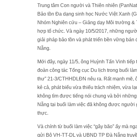
Trung tâm Con người và Thiên nhiên (PanNatu
Bảo tồn Đa dạng sinh học Nước Việt Xanh (G
Nhóm Nghiên cứu – Giảng dạy Môi trường & T
hợp tổ chức. Và ngày 10/5/2017, những ngườ
giải pháp bảo tồn và phát triển bền vững bá
Nẵng.
Mới đây, ngày 11/5, ông Huỳnh Tấn Vinh tiếp 
đoàn công tác Tổng cục Du lịch trong buổi là
thư” 21-3/CTHHDLĐN nêu ra. Rất mạnh mẽ, ông
kẻ cả, phát biểu vừa thiếu trách nhiệm, vừa l
không tìm được tiếng nói chung và bởi những 
Nẵng tại buổi làm việc đã không được người g
thực.
Và chính từ buổi làm việc “gây bão” ấy mà n
gửi Bộ VH-TT-DL và UBND TP Đà Nẵng truyền