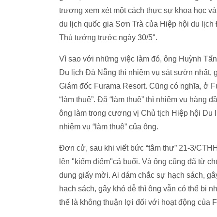
trương xem xét một cách thực sự khoa học và c
du lịch quốc gia Sơn Trà của Hiệp hội du lịch
Thủ tướng trước ngày 30/5".
Vì sao với những việc làm đó, ông Huỳnh Tấn 
Du lịch Đà Nẵng thì nhiệm vụ sát sườn nhất, 
Giám đốc Furama Resort. Cũng có nghĩa, ở Fu
“làm thuê”. Đã “làm thuê” thì nhiệm vụ hàng đ
ông làm trong cương vị Chủ tịch Hiệp hội Du 
nhiệm vụ “làm thuê” của ông.
Đơn cử, sau khi viết bức “tâm thư” 21-3/CT
lên "kiểm điểm"cả buổi. Và ông cũng đã từ chố
dung giấy mời. Ai dám chắc sự hạch sách, gây
hạch sách, gây khó dễ thì ông vẫn có thể bị
thế là không thuận lợi đối với hoạt động của 