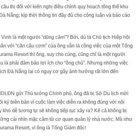
ầu thị đối với kiến nghị điều chỉnh quy hoạch tổng thể khu
 Đà Nẵng; kịp thời thông tin đầy đủ cho công luận và báo cáo
Vinh là một người “dũng cảm”? Bởi, dù là Chủ tịch Hiệp hội
gắn với “cần câu cơm” của ông vẫn là công việc của một Tổng
rama Resort thì ông, suy cho cùng, cũng chỉ là một người
ầu là phải đảm bảo lợi ích cho “ông chủ”. Nhưng những việc
lịch Đà Nẵng lại có nguy cơ gây ảnh hưởng rất lớn đến
HHDLĐN gửi Thủ tướng Chính phủ, ông đã bị Sở Du lịch mời
i ký biên bản vì cuộc làm việc diễn ra không đúng với nội
 khó dễ tương tự sẽ không tiếp tục xảy ra? Kể cả không bị
 những cái nhìn mặc cảm từ cơ quan quản lý nhà nước. Mà như
Furama Resort, vì ông là Tổng Giám đốc!