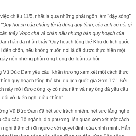
 việc chiều 11/5, nhất là qua những phát ngôn làm "dậy sóng"
:
“Quy hoạch của chúng tôi là đúng quy trình, các anh có nói gì
ng cần thấy Voọc chà vá chân nâu nhưng bản quy hoạch của
m hẳn đã nhận thấy “Quy hoạch tổng thể Khu du lịch quốc
i đến chốn, nếu không muốn nói là đã được thực hiện một
à gây nên những phản ứng trong dư luận xã hội.
ng Vũ Đức Đam yêu cầu “khẩn trương xem xét một cách thực
 chỉnh quy hoạch tổng thể khu du lịch quốc gia Sơn Trà”. Bởi
ạch này mới được ông ký có nửa năm và nay ông đã yêu cầu
đối với kiến nghị điều chỉnh”.
ướng Vũ Đức Đam đã hết sức trách nhiệm, hết sức lắng nghe
êu cầu các Bộ ngành, địa phương liên quan xem xét một cách
ến nghị thậm chí đi ngược với quyết định của chính mình. Hẳn