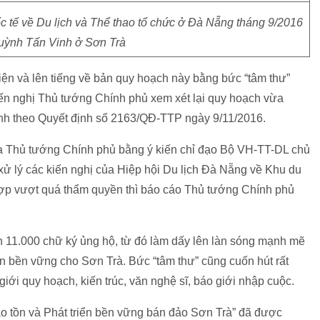
 tế về Du lịch và Thể thao tổ chức ở Đà Nẵng tháng 9/2016
uỳnh Tấn Vinh ở Sơn Trà
ện và lên tiếng về bản quy hoạch này bằng bức “tâm thư”
 nghị Thủ tướng Chính phủ xem xét lại quy hoạch vừa
 theo Quyết định số 2163/QĐ-TTP ngày 9/11/2016.
ủa Thủ tướng Chính phủ bằng ý kiến chỉ đạo Bộ VH-TT-DL chủ
ử lý các kiến nghị của Hiệp hội Du lịch Đà Nẵng về Khu du
 hợp vượt quá thẩm quyền thì báo cáo Thủ tướng Chính phủ
 11.000 chữ ký ủng hộ, từ đó làm dấy lên làn sóng mạnh mẽ
n bền vững cho Sơn Trà. Bức “tâm thư” cũng cuốn hút rất
giới quy hoạch, kiến trúc, văn nghệ sĩ, báo giới nhập cuộc.
Bảo tồn và Phát triển bền vững bán đảo Sơn Trà” đã được