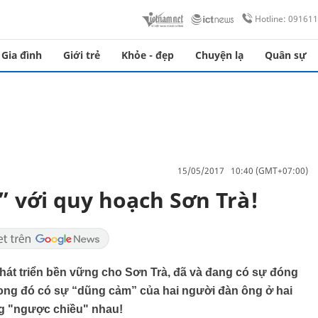
Hotline: 09161
Gia đình
Giới trẻ
Khỏe - đẹp
Chuyện lạ
Quân sự
15/05/2017 10:40 (GMT+07:00)
 với quy hoạch Sơn Trà!
át triển bền vững cho Sơn Trà, đã và đang có sự đóng
rong đó có sự “dũng cảm” của hai người đàn ông ở hai
g "ngược chiều" nhau!