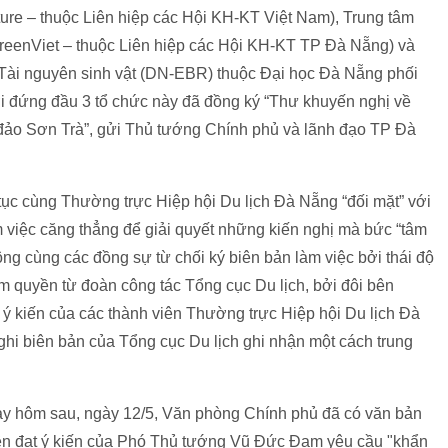
re – thuộc Liên hiệp các Hội KH-KT Việt Nam), Trung tâm
reenViet – thuộc Liên hiệp các Hội KH-KT TP Đà Nẵng) và
ài nguyên sinh vật (DN-EBR) thuộc Đại học Đà Nẵng phối
i đứng đầu 3 tổ chức này đã đồng ký “Thư khuyến nghị về
n đảo Sơn Trà”, gửi Thủ tướng Chính phủ và lãnh đạo TP Đà
tục cùng Thường trực Hiệp hội Du lịch Đà Nẵng “đối mặt” với
m việc căng thẳng để giải quyết những kiến nghị mà bức “tâm
 cùng các đồng sự từ chối ký biên bản làm việc bởi thái độ
ạm quyền từ đoàn công tác Tổng cục Du lịch, bởi đôi bên
ý kiến của các thành viên Thường trực Hiệp hội Du lịch Đà
hi biên bản của Tổng cục Du lịch ghi nhận một cách trung
gay hôm sau, ngày 12/5, Văn phòng Chính phủ đã có văn bản
 đạt ý kiến của Phó Thủ tướng Vũ Đức Đam yêu cầu "khẩn