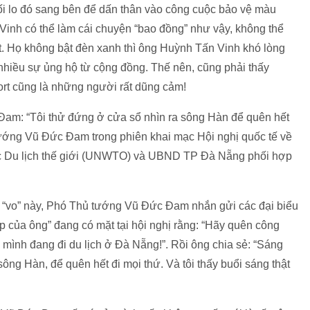
 lo đó sang bên để dấn thân vào công cuộc bảo vệ màu
inh có thể làm cái chuyện “bao đồng” như vậy, không thể
. Họ không bật đèn xanh thì ông Huỳnh Tấn Vinh khó lòng
hiều sự ủng hộ từ cộng đồng. Thế nên, cũng phải thấy
t cũng là những người rất dũng cảm!
 Đam: “Tôi thử đứng ở cửa sổ nhìn ra sông Hàn để quên hết
ủ tướng Vũ Đức Đam trong phiên khai mạc Hội nghị quốc tế về
ức Du lịch thế giới (UNWTO) và UBND TP Đà Nẵng phối hợp
ói “vo” này, Phó Thủ tướng Vũ Đức Đam nhắn gửi các đại biểu
p của ông” đang có mặt tại hội nghị rằng: “Hãy quên công
 mình đang đi du lịch ở Đà Nẵng!”. Rồi ông chia sẻ: “Sáng
sông Hàn, để quên hết đi mọi thứ. Và tôi thấy buổi sáng thật