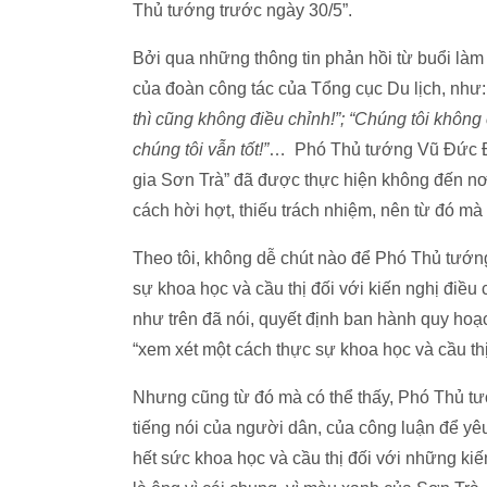
Thủ tướng trước ngày 30/5”.
Bởi qua những thông tin phản hồi từ buổi làm
của đoàn công tác của Tổng cục Du lịch, như
thì cũng không điều chỉnh!”; “Chúng tôi khô
chúng tôi vẫn tốt!”
… Phó Thủ tướng Vũ Đức Đa
gia Sơn Trà” đã được thực hiện không đến nơ
cách hời hợt, thiếu trách nhiệm, nên từ đó m
Theo tôi, không dễ chút nào để Phó Thủ tướ
sự khoa học và cầu thị đối với kiến nghị điều
như trên đã nói, quyết định ban hành quy ho
“xem xét một cách thực sự khoa học và cầu thị 
Nhưng cũng từ đó mà có thể thấy, Phó Thủ t
tiếng nói của người dân, của công luận để y
hết sức khoa học và cầu thị đối với những ki