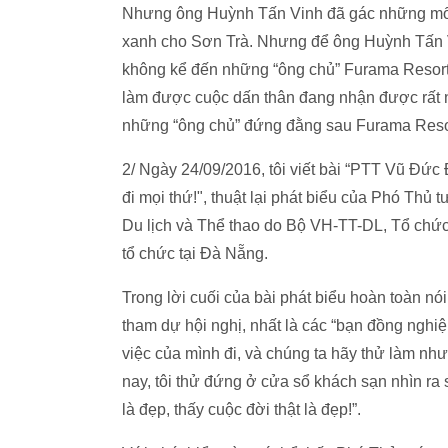
Nhưng ông Huỳnh Tấn Vinh đã gác những mối
xanh cho Sơn Trà. Nhưng để ông Huỳnh Tấn V
không kể đến những “ông chủ” Furama Resort
làm được cuộc dấn thân đang nhận được rất n
những “ông chủ” đứng đằng sau Furama Resor
2/ Ngày 24/09/2016, tôi viết bài “PTT Vũ Đức
đi mọi thứ!", thuật lại phát biểu của Phó Th
Du lịch và Thể thao do Bộ VH-TT-DL, Tổ ch
tổ chức tại Đà Nẵng.
Trong lời cuối của bài phát biểu hoàn toàn n
tham dự hội nghị, nhất là các “bạn đồng nghiệ
việc của mình đi, và chúng ta hãy thử làm như
nay, tôi thử đứng ở cửa sổ khách sạn nhìn ra 
là đẹp, thấy cuộc đời thật là đẹp!”.