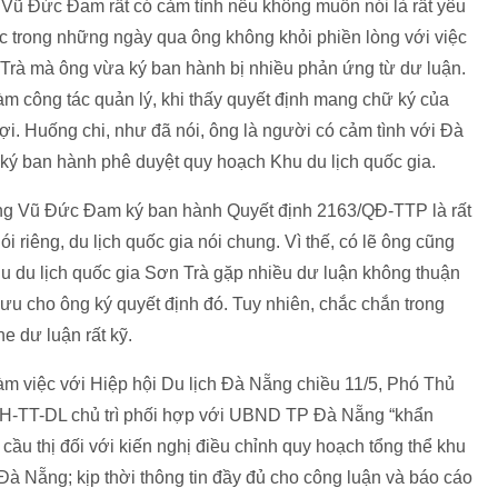
 Vũ Đức Đam rất có cảm tình nếu không muốn nói là rất yêu
 trong những ngày qua ông không khỏi phiền lòng với việc
 Trà mà ông vừa ký ban hành bị nhiều phản ứng từ dư luận.
làm công tác quản lý, khi thấy quyết định mang chữ ký của
i. Huống chi, như đã nói, ông là người có cảm tình với Đà
ý ban hành phê duyệt quy hoạch Khu du lịch quốc gia.
ng Vũ Đức Đam ký ban hành Quyết định 2163/QĐ-TTP là rất
i riêng, du lịch quốc gia nói chung. Vì thế, có lẽ ông cũng
u du lịch quốc gia Sơn Trà gặp nhiều dư luận không thuận
ưu cho ông ký quyết định đó. Tuy nhiên, chắc chắn trong
e dư luận rất kỹ.
àm việc với Hiệp hội Du lịch Đà Nẵng chiều 11/5, Phó Thủ
VH-TT-DL chủ trì phối hợp với UBND TP Đà Nẵng “khẩn
ầu thị đối với kiến nghị điều chỉnh quy hoạch tổng thể khu
 Đà Nẵng; kịp thời thông tin đầy đủ cho công luận và báo cáo