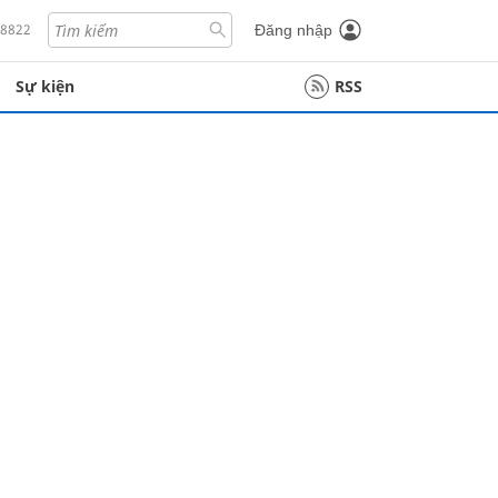
18822
Đăng nhập
Sự kiện
RSS