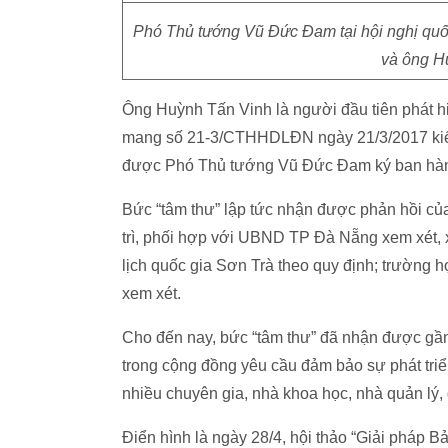
Phó Thủ tướng Vũ Đức Đam tại hội nghị quốc
và ông H
Ông Huỳnh Tấn Vinh là người đầu tiên phát hi
mang số 21-3/CTHHDLĐN ngày 21/3/2017 kiến
được Phó Thủ tướng Vũ Đức Đam ký ban hành
Bức “tâm thư” lập tức nhận được phản hồi c
trì, phối hợp với UBND TP Đà Nẵng xem xét, x
lịch quốc gia Sơn Trà theo quy định; trường
xem xét.
Cho đến nay, bức “tâm thư” đã nhận được gần
trong cộng đồng yêu cầu đảm bảo sự phát triể
nhiều chuyên gia, nhà khoa học, nhà quản lý, 
Điển hình là ngày 28/4, hội thảo “Giải pháp 