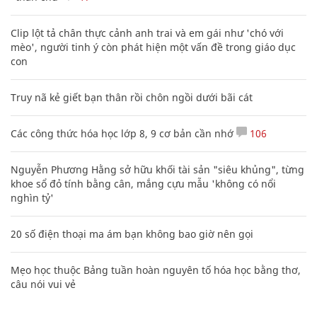
Clip lột tả chân thực cảnh anh trai và em gái như 'chó với
mèo', người tinh ý còn phát hiện một vấn đề trong giáo dục
con
Truy nã kẻ giết bạn thân rồi chôn ngồi dưới bãi cát
Các công thức hóa học lớp 8, 9 cơ bản cần nhớ
106
Nguyễn Phương Hằng sở hữu khối tài sản "siêu khủng", từng
khoe sổ đỏ tính bằng cân, mắng cựu mẫu 'không có nổi
nghìn tỷ'
20 số điện thoại ma ám bạn không bao giờ nên gọi
Mẹo học thuộc Bảng tuần hoàn nguyên tố hóa học bằng thơ,
câu nói vui vẻ