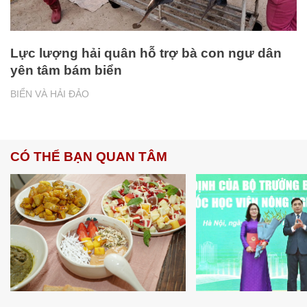
Lực lượng hải quân hỗ trợ bà con ngư dân
yên tâm bám biển
BIỂN VÀ HẢI ĐẢO
CÓ THỂ BẠN QUAN TÂM