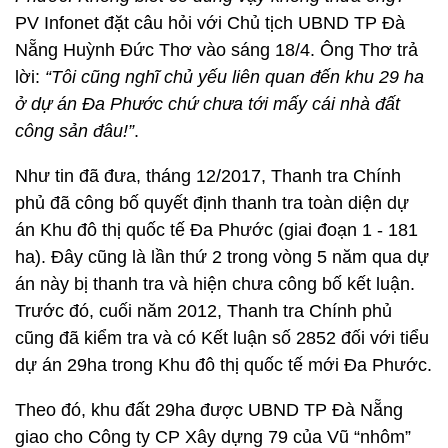
PV Infonet đặt câu hỏi với Chủ tịch UBND TP Đà
Nẵng Huỳnh Đức Thơ vào sáng 18/4. Ông Thơ trả
lời:
“Tôi cũng nghĩ chủ yếu liên quan đến khu 29 ha
ở dự án Đa Phước chứ chưa tới mấy cái nhà đất
công sản đâu!”
.
Như tin đã đưa, tháng 12/2017, Thanh tra Chính
phủ đã công bố quyết định thanh tra toàn diện dự
án Khu đô thị quốc tế Đa Phước (giai đoạn 1 - 181
ha). Đây cũng là lần thứ 2 trong vòng 5 năm qua dự
án này bị thanh tra và hiện chưa công bố kết luận.
Trước đó, cuối năm 2012, Thanh tra Chính phủ
cũng đã kiểm tra và có Kết luận số 2852 đối với tiểu
dự án 29ha trong Khu đô thị quốc tế mới Đa Phước.
Theo đó, khu đất 29ha được UBND TP Đà Nẵng
giao cho Công ty CP Xây dựng 79 của Vũ “nhôm”