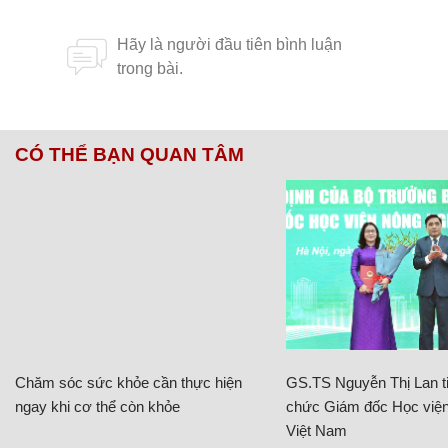
CÓ THỂ BẠN QUAN TÂM
Chăm sóc sức khỏe cần thực hiện
GS.TS Nguyễn Thị Lan ti
ngay khi cơ thể còn khỏe
chức Giám đốc Học viện
Việt Nam