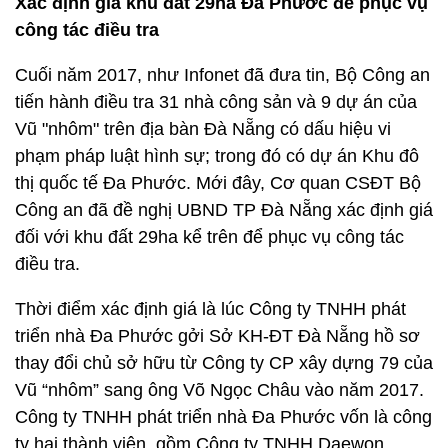
Xác định giá khu đất 29ha Đa Phước để phục vụ
công tác điều tra
Cuối năm 2017, như Infonet đã đưa tin, Bộ Công an
tiến hành điều tra 31 nhà công sản và 9 dự án của
Vũ "nhôm" trên địa bàn Đà Nẵng có dấu hiệu vi
phạm pháp luật hình sự; trong đó có dự án Khu đô
thị quốc tế Đa Phước. Mới đây, Cơ quan CSĐT Bộ
Công an đã đề nghị UBND TP Đà Nẵng xác định giá
đối với khu đất 29ha kể trên để phục vụ công tác
điều tra.
Thời điểm xác định giá là lúc Công ty TNHH phát
triển nhà Đa Phước gởi Sở KH-ĐT Đà Nẵng hồ sơ
thay đổi chủ sở hữu từ Công ty CP xây dựng 79 của
Vũ “nhôm” sang ông Võ Ngọc Châu vào năm 2017.
Công ty TNHH phát triển nhà Đa Phước vốn là công
ty hai thành viên, gồm Công ty TNHH Daewon