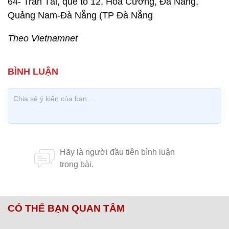
64- Trần Tài, quê tổ 12, Hòa Cường, Đà Nẵng,
Quảng Nam-Đà Nẵng (TP Đà Nẵng
Theo Vietnamnet
CÓ THỂ BẠN QUAN TÂM