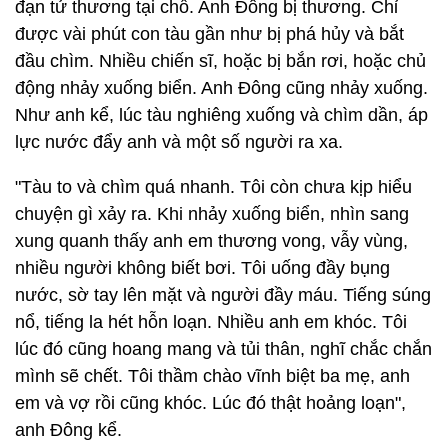
đạn tử thương tại chỗ. Anh Đông bị thương. Chỉ
được vài phút con tàu gần như bị phá hủy và bắt
đầu chìm. Nhiều chiến sĩ, hoặc bị bắn rơi, hoặc chủ
động nhảy xuống biển. Anh Đông cũng nhảy xuống.
Như anh kể, lúc tàu nghiêng xuống và chìm dần, áp
lực nước đẩy anh và một số người ra xa.
"Tàu to và chìm quá nhanh. Tôi còn chưa kịp hiểu
chuyện gì xảy ra. Khi nhảy xuống biển, nhìn sang
xung quanh thấy anh em thương vong, vẫy vùng,
nhiều người không biết bơi. Tôi uống đầy bụng
nước, sờ tay lên mặt và người đầy máu. Tiếng súng
nổ, tiếng la hét hỗn loạn. Nhiều anh em khóc. Tôi
lúc đó cũng hoang mang và tủi thân, nghĩ chắc chắn
mình sẽ chết. Tôi thầm chào vĩnh biệt ba mẹ, anh
em và vợ rồi cũng khóc. Lúc đó thật hoảng loạn",
anh Đông kể.