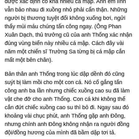
được xác định có khá nhiều cá mập. Anh em lính
vẫn bảo nhau đi xuồng nhỏ phải cẩn thận. Những
người bị thương tuyệt đối không xuống bơi, ngửi
thấy mùi máu chúng tấn công ngay. (Ông Phan
Xuân Dạch, thủ trưởng cũ của anh Thống xác nhận
đúng vùng biển này nhiều cá mập. Cách đây vài
năm một chiến sĩ Trường Sa từng bị cá mập cắn
mất một bên chân).
Bản thân anh Thống trong lúc dập dềnh đó cũng
suýt bị làm mồi cho một con cá. Nó cố gắng tấn
công anh ba lần nhưng chiếc xuồng cao su đã làm
vật che đỡ cho anh Thống. Con cá khi không thể
cắn đứt chiếc xuồng cao su thì bỏ đi. Ngay sau đó
khoảng vài chục phút, anh Thống gặp anh Đông,
nhưng chính anh Đông không nhận ra người đồng
đội/đồng hương của mình đã bầm dập tơi tả.