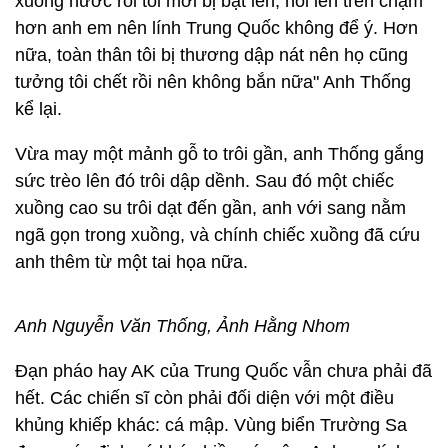
xuống nước rồi tôi mới bị bật lên, nổi lên trên chậm
hơn anh em nên lính Trung Quốc không để ý. Hơn
nữa, toàn thân tôi bị thương dập nát nên họ cũng
tưởng tôi chết rồi nên không bắn nữa" Anh Thống
kể lại.
Vừa may một mảnh gỗ to trôi gần, anh Thống gắng
sức trèo lên đó trôi dập dềnh. Sau đó một chiếc
xuồng cao su trôi dạt đến gần, anh với sang nằm
ngã gọn trong xuồng, và chính chiếc xuồng đã cứu
anh thêm từ một tai họa nữa.
Anh Nguyễn Văn Thống, Ảnh Hằng Nhom
Đạn pháo hay AK của Trung Quốc vẫn chưa phải đã
hết. Các chiến sĩ còn phải đối diện với một điều
khủng khiếp khác: cá mập. Vùng biển Trường Sa