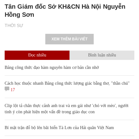
Tân Giám đốc Sở KH&CN Hà Nội Nguyễn
Hồng Sơn
THỜI SỰ
XEM THÊM BÀI VIẾT
Đọc nhiều
Bình luận nhiều
Bảng công thức đạo hàm nguyên hàm cơ bản cần nhớ
Cách học thuộc nhanh Bảng công thức lượng giác bằng thơ, "thần chú"
17
Clip lột tả chân thực cảnh anh trai và em gái như 'chó với mèo', người
tinh ý còn phát hiện một vấn đề trong giáo dục con
Bí mật trận đổ bộ lên bãi biển Tà Lơn của Hải quân Việt Nam