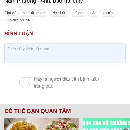
Nam Phương - Ảnh: Báo Hải quân
Chủ đề:
tin
tin nhanh
đọc báo
infonet
báo
tin tức
tin tức online
CÓ THỂ BẠN QUAN TÂM