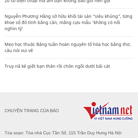
20 số điện thoại ma ám bạn không bao giờ nên gọi
Nguyễn Phương Hằng sở hữu khối tài sản "siêu khủng", từng
khoe sổ đỏ tính bằng cân, mắng cựu mẫu 'không có nổi
nghìn tỷ'
Mẹo học thuộc Bảng tuần hoàn nguyên tố hóa học bằng thơ,
câu nói vui vẻ
Truy nã kẻ giết bạn thân rồi chôn ngồi dưới bãi cát
CHUYÊN TRANG CỦA BÁO
Tòa soạn: Tòa nhà Cục Tần Số, 115 Trần Duy Hưng Hà Nội