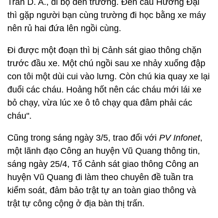
Trần D. A., đi bộ đến trường. Đến cầu Hương Đại
thì gặp người bạn cùng trường đi học bằng xe máy
nên rủ hai đứa lên ngồi cùng.
Đi được một đoạn thì bị Cảnh sát giao thông chặn
trước đầu xe. Một chú ngồi sau xe nhảy xuống đập
con tôi một dùi cui vào lưng. Còn chú kia quay xe lại
đuổi các cháu. Hoảng hốt nên các cháu mới lái xe
bỏ chạy, vừa lúc xe ô tô chạy qua đâm phải các
cháu".
Cũng trong sáng ngày 3/5, trao đổi với
PV Infonet
,
một lãnh đạo Công an huyện Vũ Quang thông tin,
sáng ngày 25/4, Tổ Cảnh sát giao thông Công an
huyện Vũ Quang đi làm theo chuyên đề tuần tra
kiểm soát, đảm bảo trật tự an toàn giao thông và
trật tự công cộng ở địa bàn thị trấn.