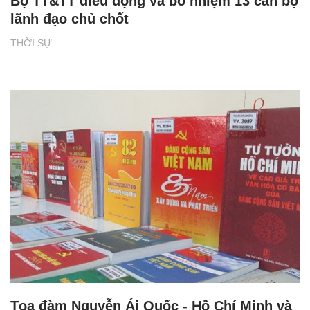
Bộ TT&TT điều động và bổ nhiệm 13 cán bộ
lãnh đạo chủ chốt
THỜI SỰ
Tọa đàm Nguyễn Ái Quốc - Hồ Chí Minh và