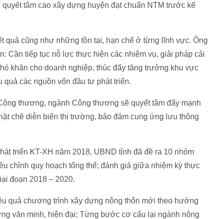
ỏ quyết tâm cao xây dựng huyện đạt chuẩn NTM trước kế
ết quả cũng như những tồn tại, hạn chế ở từng lĩnh vực. Ông
Cần tiếp tục nỗ lực thực hiện các nhiệm vụ, giải pháp cải
khó khăn cho doanh nghiệp, thúc đẩy tăng trưởng khu vực
 quả các nguồn vốn đầu tư phát triển.
ông thương, ngành Công thương sẽ quyết tâm đẩy mạnh
chặt chẽ diễn biến thị trường, bảo đảm cung ứng lưu thông
 phát triển KT-XH năm 2018, UBND tỉnh đã đề ra 10 nhóm
iều chỉnh quy hoạch tổng thể; đánh giá giữa nhiệm kỳ thực
iai đoạn 2018 – 2020.
iệu quả chương trình xây dựng nông thôn mới theo hướng
hướng văn minh, hiện đại; Từng bước cơ cấu lại ngành nông