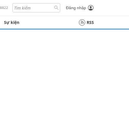
18822
Đăng nhập
Sự kiện
RSS