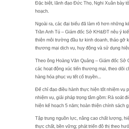
Đặc biệt, lãnh đạo Đức Thọ, Nghi Xuân bày t
hoạch.
Ngoài ra, các đại biểu đã làm rõ hơn những k
Trần Anh Tú – Giám đốc Sở KH&ĐT nêu ý kiến: 
thiện môi trường đầu tư kinh doanh, tháo gỡ 
thương mại dịch vụ, huy động và sử dụng hiệu
Theo ông Hoàng Văn Quảng – Giám đốc Sở C
các hoạt động xúc tiến thương mại, theo dõi 
hàng hóa phục vụ tết cổ truyền...
Để chỉ đạo điều hành thực hiện tốt nhiệm vụ
nhiệm vụ, giải pháp trọng tâm gồm: Rà soát đ
hiện kế hoạch 5 năm; hoàn thiện chính sách g
Tập trung nguồn lực, nâng cao chất lượng, h
thực chất, bền vững; phát triển đô thị theo 