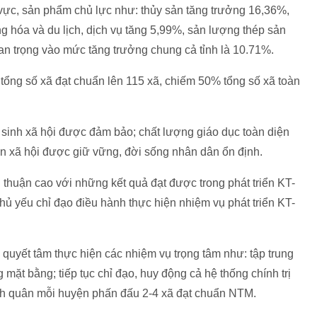
vực, sản phẩm chủ lực như: thủy sản tăng trưởng 16,36%,
g hóa và du lịch, dịch vụ tăng 5,99%, sản lượng thép sản
uan trọng vào mức tăng trưởng chung cả tỉnh là 10.71%.
tổng số xã đạt chuẩn lên 115 xã, chiếm 50% tổng số xã toàn
n sinh xã hội được đảm bảo; chất lượng giáo dục toàn diện
 toàn xã hội được giữ vững, đời sống nhân dân ổn định.
g thuận cao với những kết quả đạt được trong phát triển KT-
ủ yếu chỉ đạo điều hành thực hiện nhiệm vụ phát triển KT-
 quyết tâm thực hiện các nhiệm vụ trọng tâm như: tập trung
g mặt bằng; tiếp tục chỉ đạo, huy động cả hệ thống chính trị
nh quân mỗi huyện phấn đấu 2-4 xã đạt chuẩn NTM.