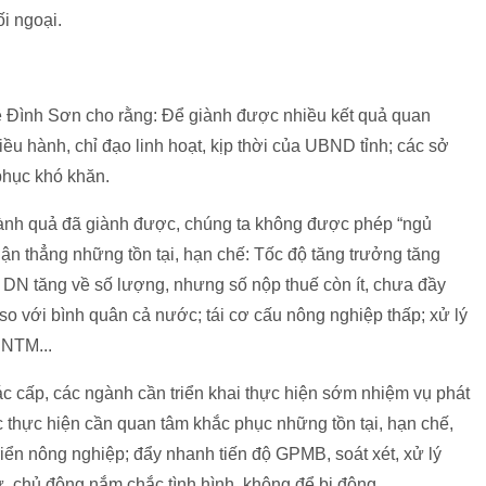
i ngoại.
 Lê Đình Sơn cho rằng: Để giành được nhiều kết quả quan
iều hành, chỉ đạo linh hoạt, kịp thời của UBND tỉnh; các sở
phục khó khăn.
hành quả đã giành được, chúng ta không được phép “ngủ
nhận thẳng những tồn tại, hạn chế: Tốc độ tăng trưởng tăng
 DN tăng về số lượng, nhưng số nộp thuế còn ít, chưa đầy
o với bình quân cả nước; tái cơ cấu nông nghiệp thấp; xử lý
 NTM...
ác cấp, các ngành cần triển khai thực hiện sớm nhiệm vụ phát
c thực hiện cần quan tâm khắc phục những tồn tại, hạn chế,
riển nông nghiệp; đẩy nhanh tiến độ GPMB, soát xét, xử lý
ự, chủ động nắm chắc tình hình, không để bị động...