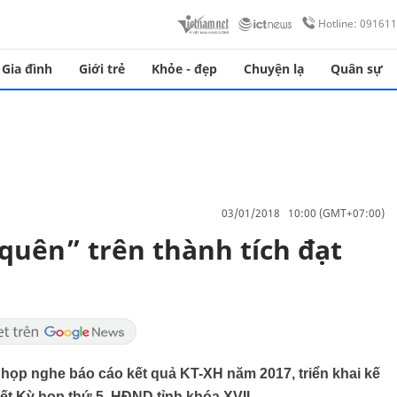
Hotline: 09161
Gia đình
Giới trẻ
Khỏe - đẹp
Chuyện lạ
Quân sự
03/01/2018 10:00 (GMT+07:00)
quên” trên thành tích đạt
họp nghe báo cáo kết quả KT-XH năm 2017, triển khai kế
t Kỳ họp thứ 5, HĐND tỉnh khóa XVII.