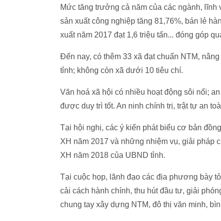
Mức tăng trưởng cả năm của các ngành, lĩnh 
sản xuất công nghiệp tăng 81,76%, bán lẻ hàn
xuất năm 2017 đạt 1,6 triệu tấn... đóng góp q
Đến nay, có thêm 33 xã đạt chuẩn NTM, nâng 
tỉnh; không còn xã dưới 10 tiêu chí.
Văn hoá xã hội có nhiều hoạt động sôi nổi; a
được duy trì tốt. An ninh chính trị, trật tự an
Tại hội nghị, các ý kiến phát biểu cơ bản đồn
XH năm 2017 và những nhiệm vụ, giải pháp ch
XH năm 2018 của UBND tỉnh.
Tại cuộc họp, lãnh đạo các địa phương bày tỏ
cải cách hành chính, thu hút đầu tư, giải phón
chung tay xây dựng NTM, đô thị văn minh, bì