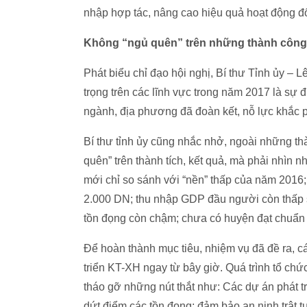
nhập hợp tác, nâng cao hiệu quả hoạt động đố
Không “ngủ quên” trên những thành công
Phát biểu chỉ đạo hội nghị, Bí thư Tỉnh ủy –
trọng trên các lĩnh vực trong năm 2017 là sự đ
ngành, địa phương đã đoàn kết, nỗ lực khắc 
Bí thư tỉnh ủy cũng nhắc nhở, ngoài những t
quên” trên thành tích, kết quả, mà phải nhìn 
mới chỉ so sánh với “nền” thấp của năm 2016;
2.000 DN; thu nhập GDP đầu người còn thấp s
tồn đọng còn chậm; chưa có huyện đạt chuẩn
Để hoàn thành mục tiêu, nhiệm vụ đã đề ra, c
triển KT-XH ngay từ bây giờ. Quá trình tổ chứ
tháo gỡ những nút thắt như: Các dự án phát t
dứt điểm các tồn đọng; đảm bảo an ninh trật t