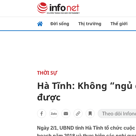
Đời sống
Thị trường
Thế giới
THỜI SỰ
Hà Tĩnh: Không “ngủ 
được
Ngày 2/1, UBND tỉnh Hà Tĩnh tổ chức cuộc 
hoạch năm 2018 và thực hiện các nghị quyế