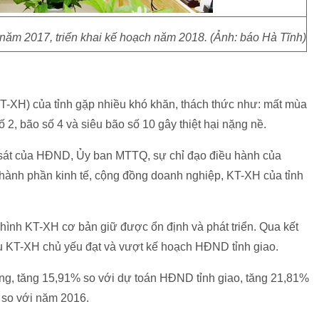
ăm 2017, triển khai kế hoạch năm 2018. (Ảnh: báo Hà Tĩnh)
 (KT-XH) của tỉnh gặp nhiều khó khăn, thách thức như: mất mùa
ố 2, bão số 4 và siêu bão số 10 gây thiệt hại nặng nề.
 sát của HĐND, Ủy ban MTTQ, sự chỉ đạo điều hành của
thành phần kinh tế, cộng đồng doanh nghiệp, KT-XH của tỉnh
hình KT-XH cơ bản giữ được ổn định và phát triển. Qua kết
êu KT-XH chủ yếu đạt và vượt kế hoạch HĐND tỉnh giao.
ng, tăng 15,91% so với dự toán HĐND tỉnh giao, tăng 21,81%
 so với năm 2016.