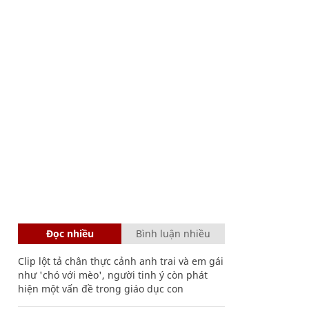
Đọc nhiều
Bình luận nhiều
Clip lột tả chân thực cảnh anh trai và em gái
như 'chó với mèo', người tinh ý còn phát
hiện một vấn đề trong giáo dục con