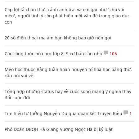
Clip lột tả chân thực cảnh anh trai và em gái như 'chó với
mèo', người tinh ý còn phát hiện một vấn đề trong giáo dục
con
20 số điện thoại ma ám bạn không bao giờ nên gọi
Các công thức hóa học lớp 8, 9 cơ bản cần nhớ
106
Mẹo học thuộc Bảng tuần hoàn nguyên tố hóa học bằng thơ,
câu nói vui vẻ
Tổng hợp những status hay về cuộc sống mang ý nghĩa thay
đổi cuộc đời
Tìm hiểu tư tưởng Nguyễn Du qua đoạn kết Truyện Kiều
1
Phó Đoàn ĐBQH Hà Giang Vương Ngọc Hà bị kỷ luật