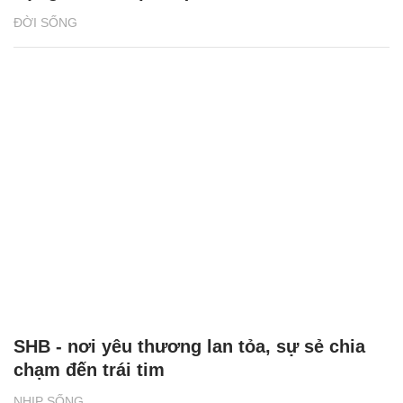
ĐỜI SỐNG
SHB - nơi yêu thương lan tỏa, sự sẻ chia
chạm đến trái tim
NHỊP SỐNG