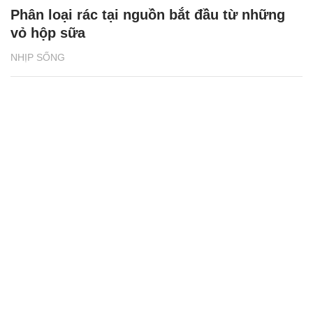
Phân loại rác tại nguồn bắt đầu từ những
vỏ hộp sữa
NHỊP SỐNG