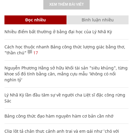
XEM THÊM BÀI VIẾT
Đọc nhiều
Bình luận nhiều
Nhiều điểm bất thường ở bằng đại học của Lý Nhã Kỳ
Cách học thuộc nhanh Bảng công thức lượng giác bằng thơ,
"thần chú"
17
Nguyễn Phương Hằng sở hữu khối tài sản "siêu khủng", từng
khoe sổ đỏ tính bằng cân, mắng cựu mẫu 'không có nổi
nghìn tỷ'
Lý Nhã Kỳ lần đầu tâm sự về người cha Liệt sĩ đặc công rừng
Sác
Bảng công thức đạo hàm nguyên hàm cơ bản cần nhớ
Clip lột tả chân thực cảnh anh trai và em gái như 'chó với