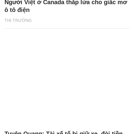
Người Việt ở Canada thắp lửa cho giấc mơ
ô tô điện
THỊ TRƯỜNG
Tuyên Quang: Tài xế tố bị giữ xe, đòi tiền