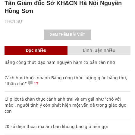
Tân Giám đốc Sở KH&CN Hà Nội Nguyễn
Hồng Sơn
THỜI SỰ
XEM THÊM BÀI VIẾT
Đọc nhiều
Bình luận nhiều
Bảng công thức đạo hàm nguyên hàm cơ bản cần nhớ
Cách học thuộc nhanh Bảng công thức lượng giác bằng thơ,
"thần chú"
17
Clip lột tả chân thực cảnh anh trai và em gái như 'chó với
mèo', người tinh ý còn phát hiện một vấn đề trong giáo dục
con
20 số điện thoại ma ám bạn không bao giờ nên gọi