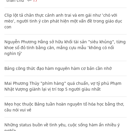
"thần chú"
17
Clip lột tả chân thực cảnh anh trai và em gái như 'chó với
mèo', người tinh ý còn phát hiện một vấn đề trong giáo dục
con
Nguyễn Phương Hằng sở hữu khối tài sản "siêu khủng", từng
khoe sổ đỏ tính bằng cân, mắng cựu mẫu 'không có nổi
nghìn tỷ'
Bảng công thức đạo hàm nguyên hàm cơ bản cần nhớ
Mai Phương Thúy "phím hàng" quá chuẩn, vợ tỷ phú Phạm
Nhật Vượng giành lại vị trí top 5 người giàu nhất
Mẹo học thuộc Bảng tuần hoàn nguyên tố hóa học bằng thơ,
câu nói vui vẻ
Những status buồn về tình yêu, cuộc sống hàm ẩn nhiều ý
nghĩa