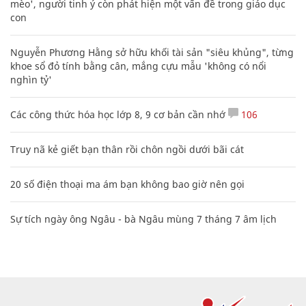
mèo', người tinh ý còn phát hiện một vấn đề trong giáo dục
con
Nguyễn Phương Hằng sở hữu khối tài sản "siêu khủng", từng
khoe sổ đỏ tính bằng cân, mắng cựu mẫu 'không có nổi
nghìn tỷ'
Các công thức hóa học lớp 8, 9 cơ bản cần nhớ
106
Truy nã kẻ giết bạn thân rồi chôn ngồi dưới bãi cát
20 số điện thoại ma ám bạn không bao giờ nên gọi
Sự tích ngày ông Ngâu - bà Ngâu mùng 7 tháng 7 âm lịch