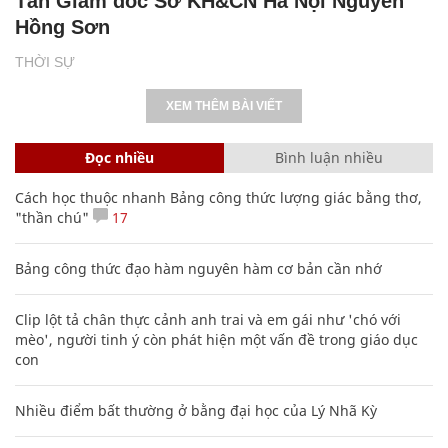
Tân Giám đốc Sở KH&CN Hà Nội Nguyễn
Hồng Sơn
THỜI SỰ
XEM THÊM BÀI VIẾT
Đọc nhiều
Bình luận nhiều
Cách học thuộc nhanh Bảng công thức lượng giác bằng thơ,
"thần chú"
17
Bảng công thức đạo hàm nguyên hàm cơ bản cần nhớ
Clip lột tả chân thực cảnh anh trai và em gái như 'chó với
mèo', người tinh ý còn phát hiện một vấn đề trong giáo dục
con
Nhiều điểm bất thường ở bằng đại học của Lý Nhã Kỳ