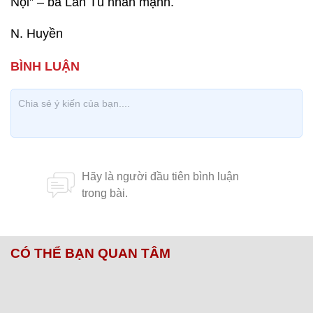
Nội” – bà Lan Tú nhấn mạnh.
N. Huyền
CÓ THỂ BẠN QUAN TÂM