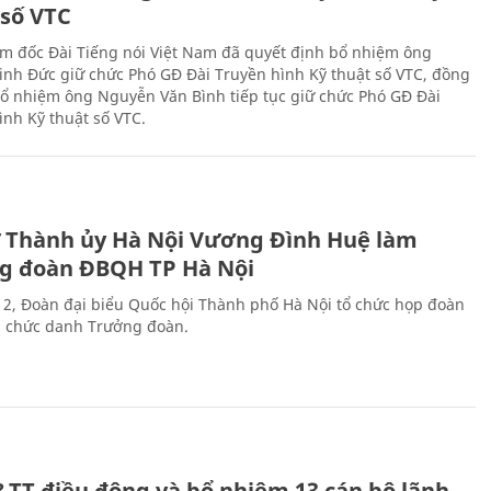
 số VTC
m đốc Đài Tiếng nói Việt Nam đã quyết định bổ nhiệm ông
nh Đức giữ chức Phó GĐ Đài Truyền hình Kỹ thuật số VTC, đồng
 bổ nhiệm ông Nguyễn Văn Bình tiếp tục giữ chức Phó GĐ Đài
ình Kỹ thuật số VTC.
ư Thành ủy Hà Nội Vương Đình Huệ làm
g đoàn ĐBQH TP Hà Nội
 2, Đoàn đại biểu Quốc hội Thành phố Hà Nội tổ chức họp đoàn
n chức danh Trưởng đoàn.
&TT điều động và bổ nhiệm 13 cán bộ lãnh