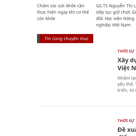
Chăm sóc sức khỏe cần
GS.TS Nguyễn Thị 
thực hiện ngay khi cơ thể
tiếp tục giữ chức 
còn khỏe
đốc Học viện Nông
nghiệp Việt Nam
Tin cùng chuyên mục
THỜI SỰ
Xây d
Việt 
Nhằm tạo
yếu thế,
triển, t
THỜI SỰ
Đề xu