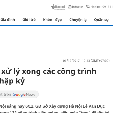
Hotline: 09161
Gia đình
Giới trẻ
Khỏe - đẹp
Chuyện lạ
Quân sự
06/12/2017 10:43 (GMT+07:00)
 xử lý xong các công trình
thập kỷ
à Nội sáng nay 6/12, GĐ Sở Xây dựng Hà Nội Lê Văn Dục
ong 132 công trình siêu mỏng, siêu méo “treo” đã tồn tại