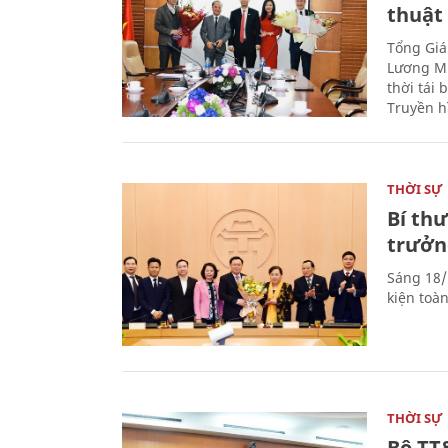
thuật
Tổng Giá
Lương Mi
thời tái
Truyền h
THỜI SỰ
Bí th
trưởn
Sáng 18/
kiện toà
THỜI SỰ
Bộ TT