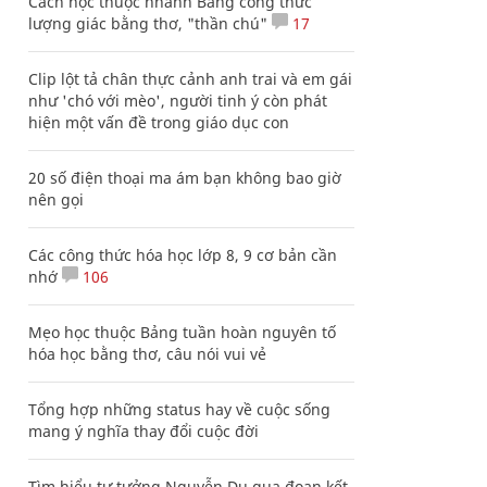
Cách học thuộc nhanh Bảng công thức
lượng giác bằng thơ, "thần chú"
17
Clip lột tả chân thực cảnh anh trai và em gái
như 'chó với mèo', người tinh ý còn phát
hiện một vấn đề trong giáo dục con
20 số điện thoại ma ám bạn không bao giờ
nên gọi
Các công thức hóa học lớp 8, 9 cơ bản cần
nhớ
106
Mẹo học thuộc Bảng tuần hoàn nguyên tố
hóa học bằng thơ, câu nói vui vẻ
Tổng hợp những status hay về cuộc sống
mang ý nghĩa thay đổi cuộc đời
Tìm hiểu tư tưởng Nguyễn Du qua đoạn kết