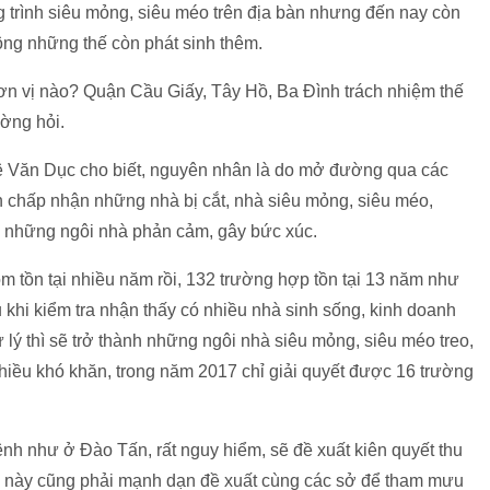
g trình siêu mỏng, siêu méo trên địa bàn nhưng đến nay còn
hông những thế còn phát sinh thêm.
 đơn vị nào? Quận Cầu Giấy, Tây Hồ, Ba Đình trách nhiệm thế
ờng hỏi.
Lê Văn Dục cho biết, nguyên nhân là do mở đường qua các
 chấp nhận những nhà bị cắt, nhà siêu mỏng, siêu méo,
, những ngôi nhà phản cảm, gây bức xúc.
m tồn tại nhiều năm rồi, 132 trường hợp tồn tại 13 năm như
hi kiểm tra nhận thấy có nhiều nhà sinh sống, kinh doanh
 lý thì sẽ trở thành những ngôi nhà siêu mỏng, siêu méo treo,
 nhiều khó khăn, trong năm 2017 chỉ giải quyết được 16 trường
nh như ở Đào Tấn, rất nguy hiểm, sẽ đề xuất kiên quyết thu
 này cũng phải mạnh dạn đề xuất cùng các sở để tham mưu