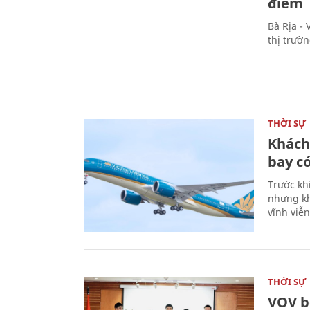
điểm
Bà Rịa -
thị trườ
THỜI SỰ
Khách
bay có
Trước kh
nhưng kh
vĩnh viễ
THỜI SỰ
VOV b