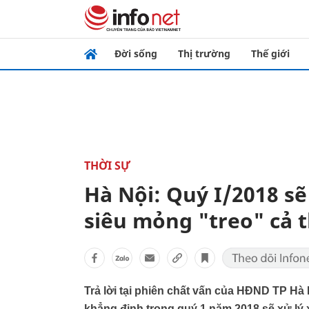
Đời sống
Thị trường
Thế giới
THỜI SỰ
Hà Nội: Quý I/2018 sẽ
siêu mỏng "treo" cả 
Trả lời tại phiên chất vấn của HĐND TP H
khẳng định trong quý 1 năm 2018 sẽ xử lý x