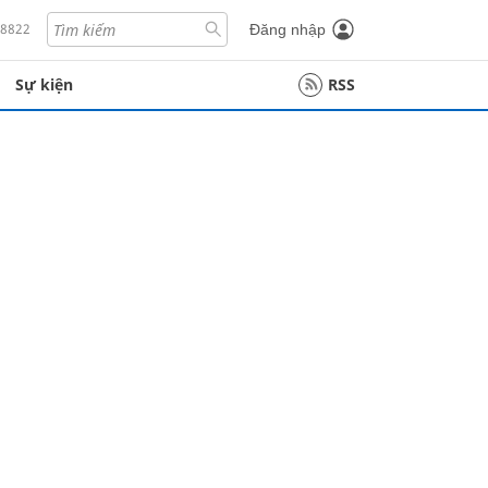
18822
Đăng nhập
Sự kiện
RSS