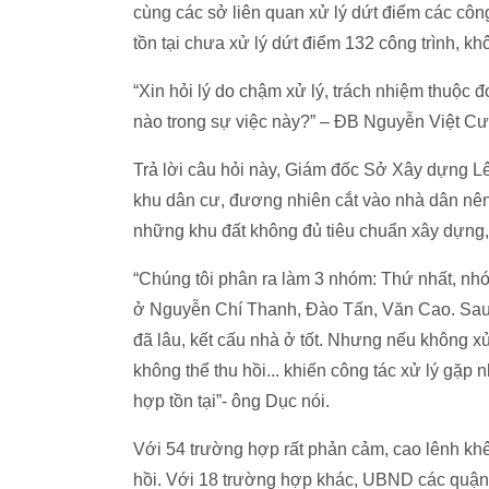
cùng các sở liên quan xử lý dứt điểm các côn
tồn tại chưa xử lý dứt điểm 132 công trình, k
“Xin hỏi lý do chậm xử lý, trách nhiệm thuộc
nào trong sự việc này?” – ĐB Nguyễn Việt Cư
Trả lời câu hỏi này, Giám đốc Sở Xây dựng 
khu dân cư, đương nhiên cắt vào nhà dân nên
những khu đất không đủ tiêu chuẩn xây dựng
“Chúng tôi phân ra làm 3 nhóm: Thứ nhất, nhó
ở Nguyễn Chí Thanh, Đào Tấn, Văn Cao. Sau k
đã lâu, kết cấu nhà ở tốt. Nhưng nếu không xử
không thể thu hồi... khiến công tác xử lý gặp
hợp tồn tại”- ông Dục nói.
Với 54 trường hợp rất phản cảm, cao lênh khê
hồi. Với 18 trường hợp khác, UBND các quận