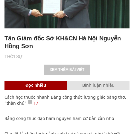
Tân Giám đốc Sở KH&CN Hà Nội Nguyễn
Hồng Sơn
THỜI SỰ
XEM THÊM BÀI VIẾT
Đọc nhiều
Bình luận nhiều
Cách học thuộc nhanh Bảng công thức lượng giác bằng thơ,
"thần chú"
17
Bảng công thức đạo hàm nguyên hàm cơ bản cần nhớ
Clip lột tả chân thực cảnh anh trai và em gái như 'chó với