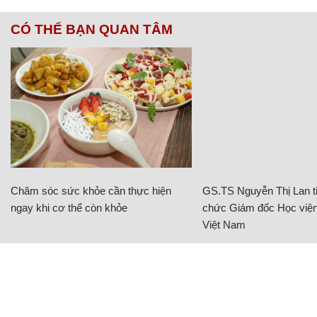
CÓ THỂ BẠN QUAN TÂM
Chăm sóc sức khỏe cần thực hiện
GS.TS Nguyễn Thị Lan ti
ngay khi cơ thể còn khỏe
chức Giám đốc Học viện
Việt Nam