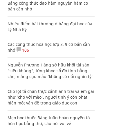
Bảng công thức đạo hàm nguyên hàm cơ
bản cần nhớ
Nhiều điểm bất thường ở bằng đại học của
Lý Nhã Kỳ
Các công thức hóa học lớp 8, 9 cơ bản cần
nhớ
106
Nguyễn Phương Hằng sở hữu khối tài sản
"siêu khủng", từng khoe sổ đỏ tính bằng
cân, mắng cựu mẫu 'không có nổi nghìn tỷ'
Clip lột tả chân thực cảnh anh trai và em gái
như 'chó với mèo', người tinh ý còn phát
hiện một vấn đề trong giáo dục con
Mẹo học thuộc Bảng tuần hoàn nguyên tố
hóa học bằng thơ, câu nói vui vẻ