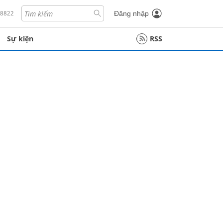
18822
Đăng nhập
Sự kiện
RSS