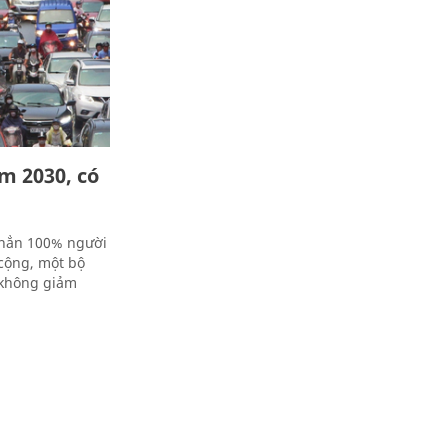
m 2030, có
 hẳn 100% người
cộng, một bộ
ẽ không giảm