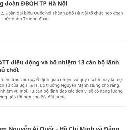
g đoàn ĐBQH TP Hà Nội
 2, Đoàn đại biểu Quốc hội Thành phố Hà Nội tổ chức họp đoàn
n chức danh Trưởng đoàn.
&TT điều động và bổ nhiệm 13 cán bộ lãnh
hủ chốt
h lần trao các quyết định giao nhiệm vụ quy mô lớn này là một
lịch sử của Bộ TT&TT, Bộ trưởng Nguyễn Mạnh Hùng cho rằng,
í, nhiệm vụ mới, 13 cán bộ lãnh đạo các đơn vị sẽ có năng lượng
óng góp tốt hơn cho Bộ, đất nước.
àm Nguyễn Ái Quốc - Hồ Chí Minh và Đảng