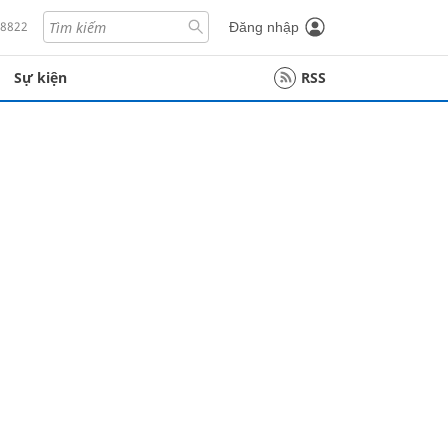
18822
Đăng nhập
Sự kiện
RSS