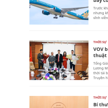
bay có
Trước kh
nhưng kh
vĩnh viễ
THỜI SỰ
VOV b
thuật
Tổng Giá
Lương Mi
thời tái
Truyền h
THỜI SỰ
Bí th