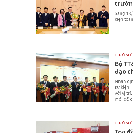
trưởn
Sáng 18/
kiện toà
THỜI SỰ
Bộ TT
đạo c
Nhận địn
sự kiện 
với vị tr
mới để đ
THỜI SỰ
Tọa đ