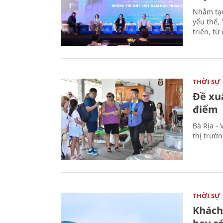
Nhằm tạo
yếu thế,
triển, t
THỜI SỰ
Đề xu
điểm
Bà Rịa -
thị trườ
THỜI SỰ
Khách