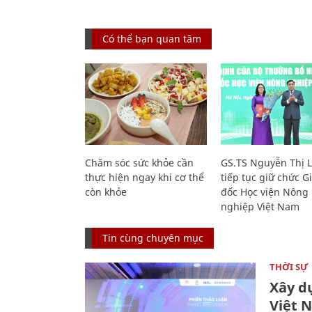
Có thể bạn quan tâm
Chăm sóc sức khỏe cần
GS.TS Nguyễn Thị 
thực hiện ngay khi cơ thể
tiếp tục giữ chức 
còn khỏe
đốc Học viện Nông
nghiệp Việt Nam
Tin cùng chuyên mục
THỜI SỰ
Xây d
Việt 