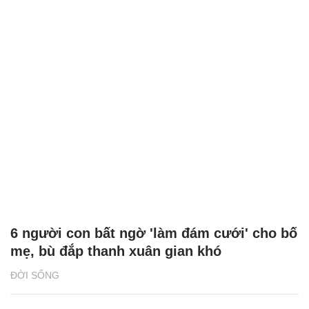
6 người con bất ngờ 'làm đám cưới' cho bố
mẹ, bù đắp thanh xuân gian khó
ĐỜI SỐNG