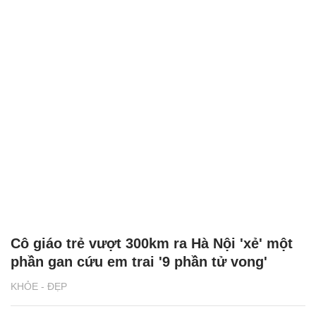
Cô giáo trẻ vượt 300km ra Hà Nội 'xẻ' một
phần gan cứu em trai '9 phần tử vong'
KHỎE - ĐẸP