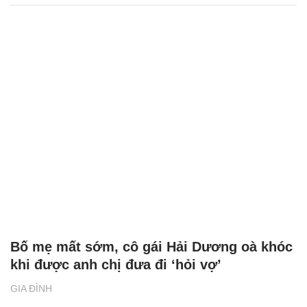
Bố mẹ mất sớm, cô gái Hải Dương oà khóc
khi được anh chị đưa đi ‘hỏi vợ’
GIA ĐÌNH