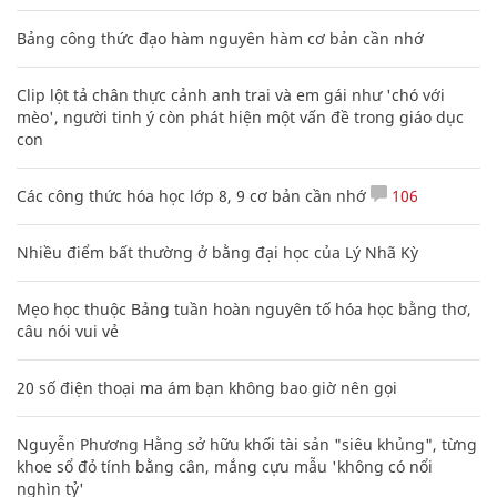
Bảng công thức đạo hàm nguyên hàm cơ bản cần nhớ
Clip lột tả chân thực cảnh anh trai và em gái như 'chó với
mèo', người tinh ý còn phát hiện một vấn đề trong giáo dục
con
Các công thức hóa học lớp 8, 9 cơ bản cần nhớ
106
Nhiều điểm bất thường ở bằng đại học của Lý Nhã Kỳ
Mẹo học thuộc Bảng tuần hoàn nguyên tố hóa học bằng thơ,
câu nói vui vẻ
20 số điện thoại ma ám bạn không bao giờ nên gọi
Nguyễn Phương Hằng sở hữu khối tài sản "siêu khủng", từng
khoe sổ đỏ tính bằng cân, mắng cựu mẫu 'không có nổi
nghìn tỷ'