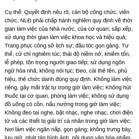
Cụ thể: Quyết định nêu rõ, cán bộ công chức, viên
chức, NLĐ phải chấp hành nghiêm quy định về thời
gian làm việc của Nhà nước, của cơ quan; sắp xếp,
sử dụng thời gian làm việc khoa học và hiệu quả;
Trang phục công sở lịch sự; đầu tóc gọn gàng. Tư
thế, cử chỉ nghiêm túc; thái độ niềm nở, khiêm tốn,
lễ phép, tôn trọng người giao tiếp; sử dụng ngôn
ngữ hòa nhã, không nói tục; Đeo, cài thẻ tên, phù
hiệu, thẻ chức danh đúng quy định. Không làm việc
riêng, gây mất trật tự trong giờ làm việc; Không hút
thuốc tại cơ quan, phòng làm việc; không sử dụng
đồ uống có cồn, nấu nướng trong giờ làm việc;
Không đeo tai nghe, bật nhạc, nghe nhạc, chơi điện
tử và các thiết bị giải trí cá nhân trong giờ làm việc;
Nơi làm việc ngăn nắp, gọn gàng; không trưng bày,
lưu giữ, phát tán hình ảnh, nội dung văn hóa phẩm