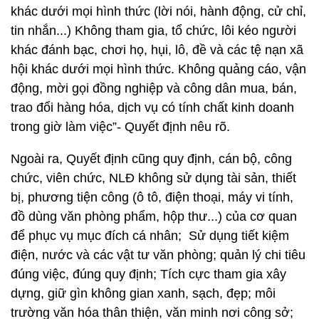
khác dưới mọi hình thức (lời nói, hành động, cử chỉ,
tin nhắn...) Không tham gia, tổ chức, lôi kéo người
khác đánh bạc, chơi họ, hụi, lô, đề và các tệ nạn xã
hội khác dưới mọi hình thức. Không quảng cáo, vận
động, mời gọi đồng nghiệp và công dân mua, bán,
trao đổi hàng hóa, dịch vụ có tính chất kinh doanh
trong giờ làm việc”- Quyết định nêu rõ.
Ngoài ra, Quyết định cũng quy định, cán bộ, công
chức, viên chức, NLĐ không sử dụng tài sản, thiết
bị, phương tiện công (ô tô, điện thoại, máy vi tính,
đồ dùng văn phòng phẩm, hộp thư...) của cơ quan
để phục vụ mục đích cá nhân; Sử dụng tiết kiệm
điện, nước và các vật tư văn phòng; quản lý chi tiêu
đúng việc, đúng quy định; Tích cực tham gia xây
dựng, giữ gìn không gian xanh, sạch, đẹp; môi
trường văn hóa thân thiện, văn minh nơi công sở;