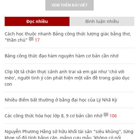
XEM THÊM BÀI VIẾT
Đọc nhiều
Bình luận nhiều
Cách học thuộc nhanh Bảng công thức lượng giác bằng thơ,
"thần chú"
17
Bảng công thức đạo hàm nguyên hàm cơ bản cần nhớ
Clip lột tả chân thực cảnh anh trai và em gái như 'chó với
mèo', người tinh ý còn phát hiện một vấn đề trong giáo dục
con
Nhiều điểm bất thường ở bằng đại học của Lý Nhã Kỳ
Các công thức hóa học lớp 8, 9 cơ bản cần nhớ
106
Nguyễn Phương Hằng sở hữu khối tài sản "siêu khủng", từng
khoe sổ đỏ tính bằng cân, mắng cựu mẫu 'không có nổi