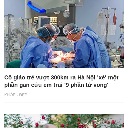
Cô giáo trẻ vượt 300km ra Hà Nội 'xẻ' một
phần gan cứu em trai '9 phần tử vong'
KHỎE - ĐẸP