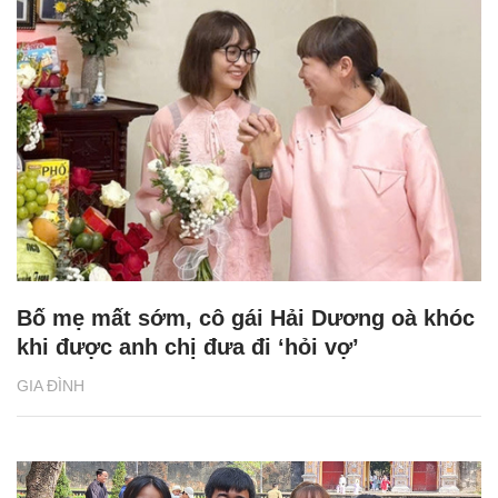
Bố mẹ mất sớm, cô gái Hải Dương oà khóc
khi được anh chị đưa đi ‘hỏi vợ’
GIA ĐÌNH