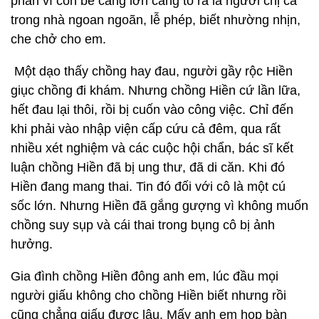
phần vì con bé càng lớn càng tỏ ra là người chị cả
trong nhà ngoan ngoãn, lễ phép, biết nhường nhịn,
che chở cho em.
Một dạo thấy chồng hay đau, người gầy rộc Hiền
giục chồng đi khám. Nhưng chồng Hiền cứ lần lữa,
hết đau lại thôi, rồi bị cuốn vào công việc. Chỉ đến
khi phải vào nhập viện cấp cứu cả đêm, qua rất
nhiều xét nghiệm và các cuộc hội chẩn, bác sĩ kết
luận chồng Hiền đã bị ung thư, đã di căn. Khi đó
Hiền đang mang thai. Tin đó đối với cô là một cú
sốc lớn. Nhưng Hiền đã gắng gượng vì không muốn
chồng suy sụp và cái thai trong bụng cô bị ảnh
hưởng.
Gia đình chồng Hiền đông anh em, lúc đầu mọi
người giấu không cho chồng Hiền biết nhưng rồi
cũng chẳng giấu được lâu. Mấy anh em họp bàn