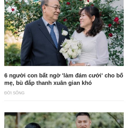
6 người con bất ngờ 'làm đám cưới' cho bố
mẹ, bù đắp thanh xuân gian khó
ĐỜI SỐNG