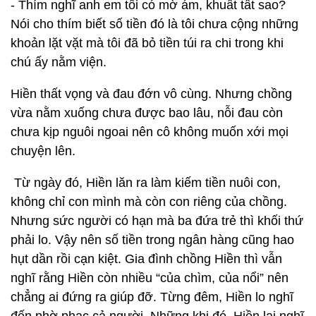
- Thím nghĩ anh em tôi có mờ ám, khuất tất sao?
Nói cho thím biết số tiền đó là tôi chưa cộng những
khoản lặt vặt mà tôi đã bỏ tiền túi ra chi trong khi
chú ấy nằm viện.
Hiền thất vọng và đau đớn vô cùng. Nhưng chồng
vừa nằm xuống chưa được bao lâu, nỗi đau còn
chưa kịp nguôi ngoai nên cô không muốn xới mọi
chuyện lên.
Từ ngày đó, Hiền lăn ra làm kiếm tiền nuôi con,
không chỉ con mình mà còn con riêng của chồng.
Nhưng sức người có hạn mà ba đứa trẻ thì khối thứ
phải lo. Vậy nên số tiền trong ngân hàng cũng hao
hụt dần rồi cạn kiệt. Gia đình chồng Hiền thì vẫn
nghĩ rằng Hiền còn nhiều “của chìm, của nổi” nên
chẳng ai đứng ra giúp đỡ. Từng đêm, Hiền lo nghĩ