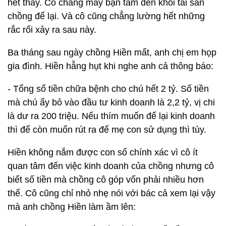
hết thảy. Cô chẳng mấy bận tâm đến khối tài sản
chồng để lại. Và cô cũng chẳng lường hết những
rắc rối xảy ra sau này.
Ba tháng sau ngày chồng Hiền mất, anh chị em họp
gia đình. Hiền hẫng hụt khi nghe anh cả thông báo:
- Tổng số tiền chữa bệnh cho chú hết 2 tỷ. Số tiền
mà chú ấy bỏ vào đầu tư kinh doanh là 2,2 tỷ, vị chi
là dư ra 200 triệu. Nếu thím muốn để lại kinh doanh
thì để còn muốn rút ra để mẹ con sử dụng thì tùy.
Hiền không nắm được con số chính xác vì cô ít
quan tâm đến việc kinh doanh của chồng nhưng cô
biết số tiền mà chồng cô góp vốn phải nhiều hơn
thế. Cô cũng chỉ nhỏ nhẹ nói với bác cả xem lại vậy
mà anh chồng Hiền làm ầm lên: