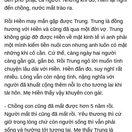
đến phờ phạc cả người. Những khi đó, Hiền lại nghĩ
đến chồng, nước mắt trào ra.
Rồi Hiền may mắn gặp được Trung. Trung là đồng
hương với Hiền và cũng đã qua một đời vợ. Trung
không giúp đỡ được Hiền về mặt kinh tế vì anh phải
một mình kiếm tiền nuôi con nhưng anh luôn có mặt
những khi cô cần. Cứ thế, càng ngày hai người
càng gần gũi, gắn bó. Rồi Trung ngỏ lời muốn tính
chuyện lâu dài với Hiền. Hiền đắn đo, suy nghĩ rất
nhiều. Lòng vẫn còn nặng tình, nặng nghĩa với
người đã khuất cộng thêm nỗi lo cho tương lai khi
tái hôn. Mẹ Hiền thấy vậy khuyên con gái:
- Chồng con cũng đã mất được hơn 5 năm rồi.
Người mất thì cũng đã mất rồi. Yêu thương thì cứ
giữ trong lòng chứ còn người sống thì vẫn phải
sống và hướng tới tương lai. Mẹ thấy Trung là