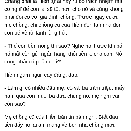
Chẳng phải là Hiền tự ái hay rũ bỏ trách nhiệm mà
cô nghĩ để con lại sẽ tốt hơn cho nó và cũng không
phải đôi co với gia đình chồng. Trước ngày cưới,
mẹ chồng, chị chồng cũ của Hiền đến tận nhà đón
con bé về rồi lạnh lùng hỏi:
- Thế còn tiền nong thì sao? Nghe nói trước khi bố
nó mất còn gửi ngân hàng khối tiền lo cho con. Nó
cũng phải có phần chứ?
Hiền ngậm ngùi, cay đắng, đáp:
- Làm gì có nhiều đâu mẹ, có vài ba trăm triệu, mấy
năm qua con nuôi ba đứa chúng nó, mẹ nghĩ vẫn
còn sao?
Mẹ chồng cũ của Hiền bán tin bán nghi: Biết đâu
tiền đấy nó lại ẵm mang về bên nhà chồng mới.