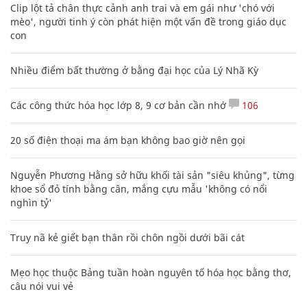
Clip lột tả chân thực cảnh anh trai và em gái như 'chó với
mèo', người tinh ý còn phát hiện một vấn đề trong giáo dục
con
Nhiều điểm bất thường ở bằng đại học của Lý Nhã Kỳ
Các công thức hóa học lớp 8, 9 cơ bản cần nhớ
106
20 số điện thoại ma ám bạn không bao giờ nên gọi
Nguyễn Phương Hằng sở hữu khối tài sản "siêu khủng", từng
khoe sổ đỏ tính bằng cân, mắng cựu mẫu 'không có nổi
nghìn tỷ'
Truy nã kẻ giết bạn thân rồi chôn ngồi dưới bãi cát
Mẹo học thuộc Bảng tuần hoàn nguyên tố hóa học bằng thơ,
câu nói vui vẻ