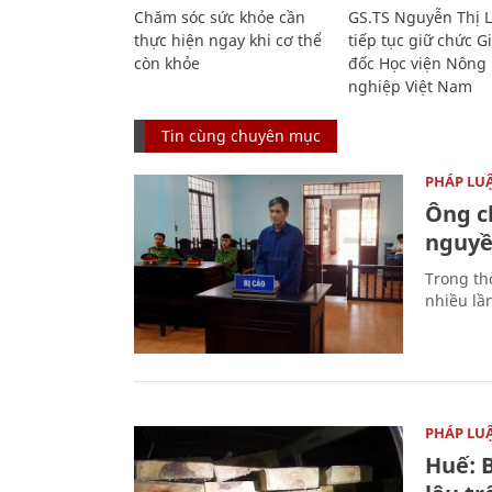
Chăm sóc sức khỏe cần
GS.TS Nguyễn Thị 
thực hiện ngay khi cơ thể
tiếp tục giữ chức 
còn khỏe
đốc Học viện Nông
nghiệp Việt Nam
Tin cùng chuyên mục
PHÁP LU
Ông ch
nguyền
Trong thờ
nhiều lầ
PHÁP LU
Huế: B