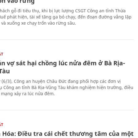
rốn vào rừng
hách gỗ đi tiêu thụ, khi bị lực lượng CSGT Công an tỉnh Thừa
Huế phát hiện, tài xế tăng ga bỏ chạy, đến đoạn đường vắng lập
 và xuống xe chạy trốn vào rừng sâu.
ẬT
n vợ sát hại chồng lúc nửa đêm ở Bà Rịa-
Tàu
 (6/3), Công an huyện Châu Đức đang phối hợp các đơn vị
ụ Công an tỉnh Bà Rịa-Vũng Tàu khám nghiệm hiện trường, điều
n mạng xảy ra lúc nửa đêm.
ẬT
 Hóa: Điều tra cái chết thương tâm của một