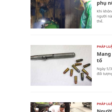
phụ nữ
Khi khôn
người nà
thể.
PHÁP LU
Mang 
tố
Ngày 5/3
đối tượn
PHÁP LU
Người