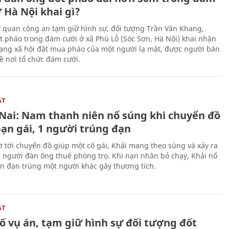
 Hà Nội khai gì?
ơ quan công an tạm giữ hình sự, đối tượng Trần Văn Khang,
t pháo trong đám cưới ở xã Phù Lỗ (Sóc Sơn, Hà Nội) khai nhận
ạng xã hội đặt mua pháo của một người lạ mặt, được người bán
ề nơi tổ chức đám cưới.
ẬT
Nai: Nam thanh niên nổ súng khi chuyển đồ
bạn gái, 1 người trúng đạn
 tới chuyển đồ giúp một cô gái, Khải mang theo súng và xảy ra
i người đàn ông thuê phòng trọ. Khi nạn nhân bỏ chạy, Khải nổ
ên đạn trúng một người khác gây thương tích.
ẬT
ố vụ án, tạm giữ hình sự đối tượng đốt