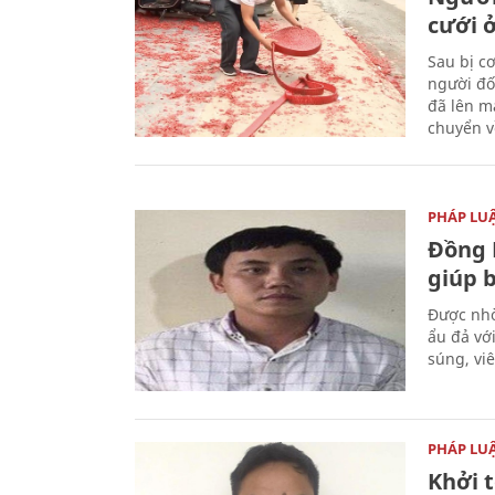
cưới ở
Sau bị c
người đố
đã lên m
chuyển v
PHÁP LU
Đồng 
giúp 
Được nhờ
ẩu đả vớ
súng, vi
PHÁP LU
Khởi t