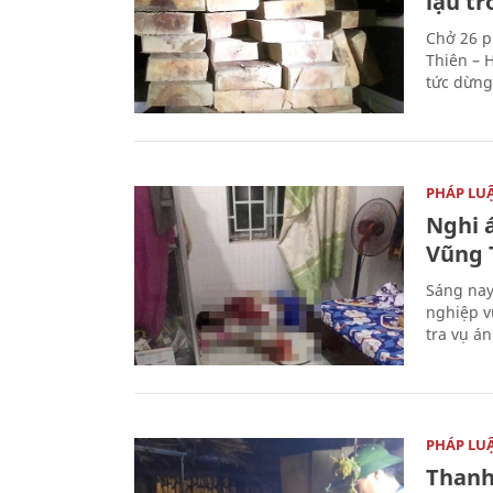
lậu t
Chở 26 p
Thiên – 
tức dừng
PHÁP LU
Nghi á
Vũng 
Sáng nay
nghiệp v
tra vụ á
PHÁP LU
Thanh