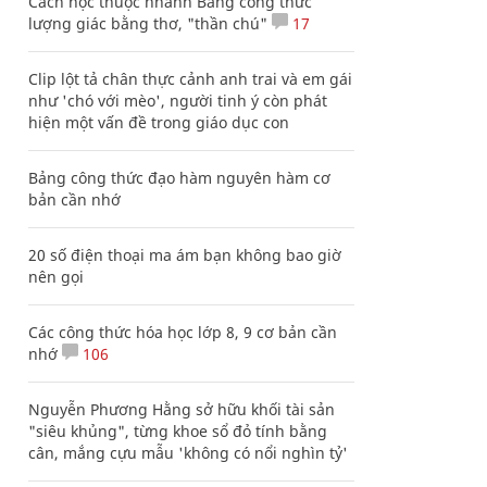
Cách học thuộc nhanh Bảng công thức
lượng giác bằng thơ, "thần chú"
17
Clip lột tả chân thực cảnh anh trai và em gái
như 'chó với mèo', người tinh ý còn phát
hiện một vấn đề trong giáo dục con
Bảng công thức đạo hàm nguyên hàm cơ
bản cần nhớ
20 số điện thoại ma ám bạn không bao giờ
nên gọi
Các công thức hóa học lớp 8, 9 cơ bản cần
nhớ
106
Nguyễn Phương Hằng sở hữu khối tài sản
"siêu khủng", từng khoe sổ đỏ tính bằng
cân, mắng cựu mẫu 'không có nổi nghìn tỷ'