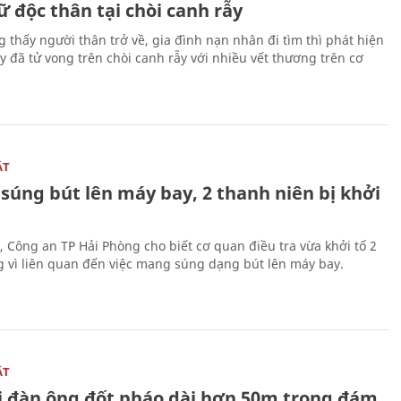
 độc thân tại chòi canh rẫy
g thấy người thân trở về, gia đình nạn nhân đi tìm thì phát hiện
y đã tử vong trên chòi canh rẫy với nhiều vết thương trên cơ
ẬT
súng bút lên máy bay, 2 thanh niên bị khởi
, Công an TP Hải Phòng cho biết cơ quan điều tra vừa khởi tố 2
g vì liên quan đến việc mang súng dạng bút lên máy bay.
ẬT
 đàn ông đốt pháo dài hơn 50m trong đám