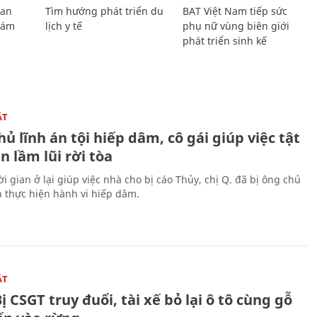
Lan
Tìm hướng phát triển du
BAT Việt Nam tiếp sức
Giám
lịch y tế
phụ nữ vùng biên giới
phát triển sinh kế
ẬT
ủ lĩnh án tội hiếp dâm, cô gái giúp việc tật
 lầm lũi rời tòa
i gian ở lại giúp việc nhà cho bị cáo Thủy, chị Q. đã bị ông chủ
n thực hiện hành vi hiếp dâm.
ẬT
ị CSGT truy đuổi, tài xế bỏ lại ô tô cùng gỗ