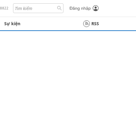
18822
Đăng nhập
Sự kiện
RSS