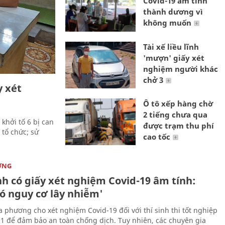
Covid-19 âm tính
thành dương vì
không muốn
Tài xế liều lĩnh
'mượn' giấy xét
nghiệm người khác
chở 3
y xét
Ô tô xếp hàng chờ
2 tiếng chưa qua
khởi tố 6 bị can
được trạm thu phí
 tổ chức; sử
cao tốc
ỜNG
nh có giấy xét nghiệm Covid-19 âm tính:
có nguy cơ lây nhiễm'
a phương cho xét nghiệm Covid-19 đối với thí sinh thi tốt nghiệp
1 để đảm bảo an toàn chống dịch. Tuy nhiên, các chuyên gia