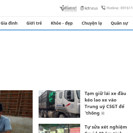
Hotline: 09161
Gia đình
Giới trẻ
Khỏe - đẹp
Chuyện lạ
Quân sự
Tạm giữ lái xe đầu
kéo lao xe vào
Trung uý CSGT để
'thông
Tự sửa xét nghiệm