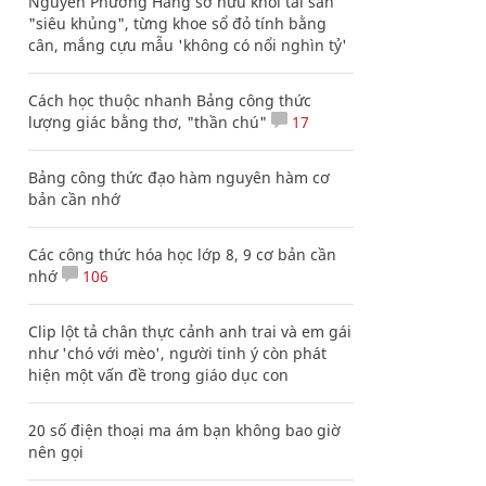
Nguyễn Phương Hằng sở hữu khối tài sản
"siêu khủng", từng khoe sổ đỏ tính bằng
cân, mắng cựu mẫu 'không có nổi nghìn tỷ'
Cách học thuộc nhanh Bảng công thức
lượng giác bằng thơ, "thần chú"
17
Bảng công thức đạo hàm nguyên hàm cơ
bản cần nhớ
Các công thức hóa học lớp 8, 9 cơ bản cần
nhớ
106
Clip lột tả chân thực cảnh anh trai và em gái
như 'chó với mèo', người tinh ý còn phát
hiện một vấn đề trong giáo dục con
20 số điện thoại ma ám bạn không bao giờ
nên gọi