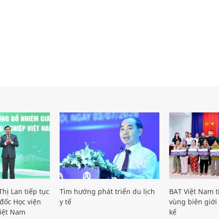
hị Lan tiếp tục
Tìm hướng phát triển du lịch
BAT Việt Nam t
đốc Học viện
y tế
vùng biên giới 
iệt Nam
kế