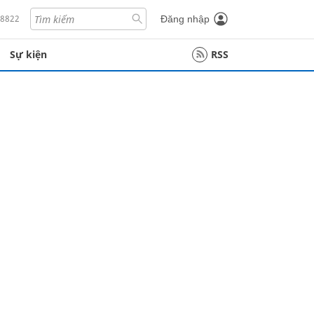
18822
Đăng nhập
Sự kiện
RSS