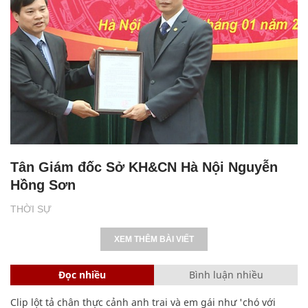
Tân Giám đốc Sở KH&CN Hà Nội Nguyễn
Hồng Sơn
THỜI SỰ
XEM THÊM BÀI VIẾT
Đọc nhiều
Bình luận nhiều
Clip lột tả chân thực cảnh anh trai và em gái như 'chó với