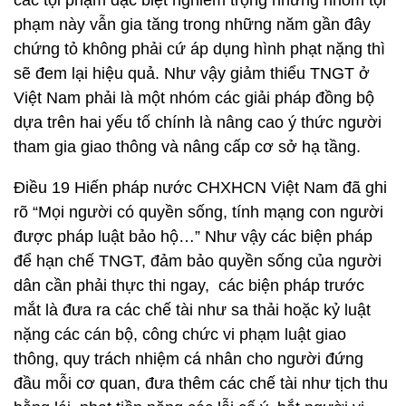
các tội phạm đặc biệt nghiêm trọng nhưng nhóm tội
phạm này vẫn gia tăng trong những năm gần đây
chứng tỏ không phải cứ áp dụng hình phạt nặng thì
sẽ đem lại hiệu quả. Như vậy giảm thiểu TNGT ở
Việt Nam phải là một nhóm các giải pháp đồng bộ
dựa trên hai yếu tố chính là nâng cao ý thức người
tham gia giao thông và nâng cấp cơ sở hạ tầng.
Điều 19 Hiến pháp nước CHXHCN Việt Nam đã ghi
rõ “Mọi người có quyền sống, tính mạng con người
được pháp luật bảo hộ…” Như vậy các biện pháp
để hạn chế TNGT, đảm bảo quyền sống của người
dân cần phải thực thi ngay, các biện pháp trước
mắt là đưa ra các chế tài như sa thải hoặc kỷ luật
nặng các cán bộ, công chức vi phạm luật giao
thông, quy trách nhiệm cá nhân cho người đứng
đầu mỗi cơ quan, đưa thêm các chế tài như tịch thu