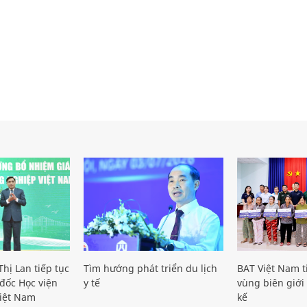
hị Lan tiếp tục
Tìm hướng phát triển du lịch
BAT Việt Nam t
đốc Học viện
y tế
vùng biên giới 
iệt Nam
kế