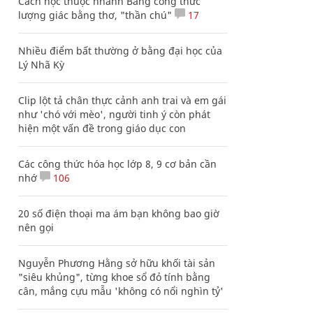
Cách học thuộc nhanh Bảng công thức
lượng giác bằng thơ, "thần chú"
17
Nhiều điểm bất thường ở bằng đại học của
Lý Nhã Kỳ
Clip lột tả chân thực cảnh anh trai và em gái
như 'chó với mèo', người tinh ý còn phát
hiện một vấn đề trong giáo dục con
Các công thức hóa học lớp 8, 9 cơ bản cần
nhớ
106
20 số điện thoại ma ám bạn không bao giờ
nên gọi
Nguyễn Phương Hằng sở hữu khối tài sản
"siêu khủng", từng khoe sổ đỏ tính bằng
cân, mắng cựu mẫu 'không có nổi nghìn tỷ'