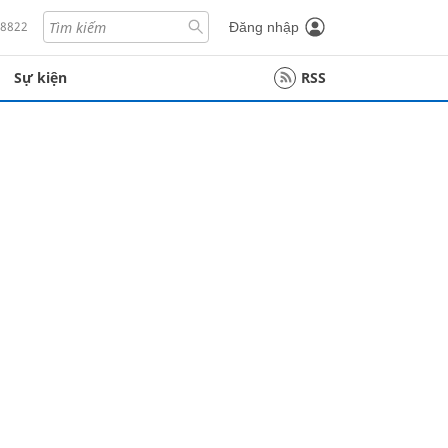
18822
Đăng nhập
Sự kiện
RSS