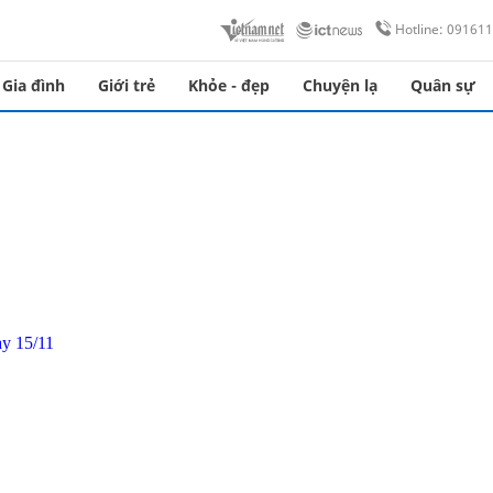
Hotline: 09161
Gia đình
Giới trẻ
Khỏe - đẹp
Chuyện lạ
Quân sự