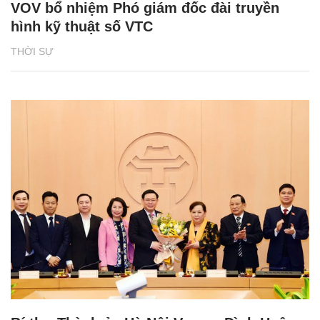
VOV bổ nhiệm Phó giám đốc đài truyền
hình kỹ thuật số VTC
THỜI SỰ