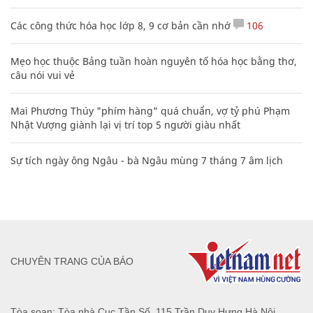
Các công thức hóa học lớp 8, 9 cơ bản cần nhớ
106
Mẹo học thuộc Bảng tuần hoàn nguyên tố hóa học bằng thơ,
câu nói vui vẻ
Mai Phương Thúy "phím hàng" quá chuẩn, vợ tỷ phú Phạm
Nhật Vượng giành lại vị trí top 5 người giàu nhất
Sự tích ngày ông Ngâu - bà Ngâu mùng 7 tháng 7 âm lịch
CHUYÊN TRANG CỦA BÁO
Tòa soạn: Tòa nhà Cục Tần Số, 115 Trần Duy Hưng Hà Nội