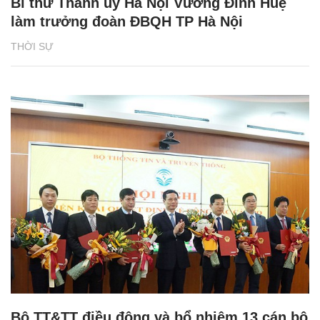
Bí thư Thành ủy Hà Nội Vương Đình Huệ
làm trưởng đoàn ĐBQH TP Hà Nội
THỜI SỰ
Bộ TT&TT điều động và bổ nhiệm 13 cán bộ