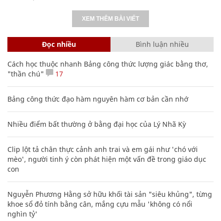
XEM THÊM BÀI VIẾT
Đọc nhiều
Bình luận nhiều
Cách học thuộc nhanh Bảng công thức lượng giác bằng thơ,
"thần chú"
17
Bảng công thức đạo hàm nguyên hàm cơ bản cần nhớ
Nhiều điểm bất thường ở bằng đại học của Lý Nhã Kỳ
Clip lột tả chân thực cảnh anh trai và em gái như 'chó với
mèo', người tinh ý còn phát hiện một vấn đề trong giáo dục
con
Nguyễn Phương Hằng sở hữu khối tài sản "siêu khủng", từng
khoe sổ đỏ tính bằng cân, mắng cựu mẫu 'không có nổi
nghìn tỷ'