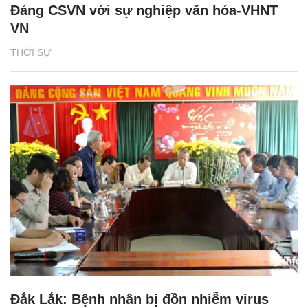
Đảng CSVN với sự nghiệp văn hóa-VHNT
VN
THỜI SỰ
Đắk Lắk: Bệnh nhân bị đồn nhiễm virus