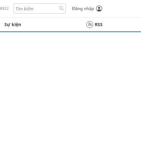
18822
Đăng nhập
Sự kiện
RSS