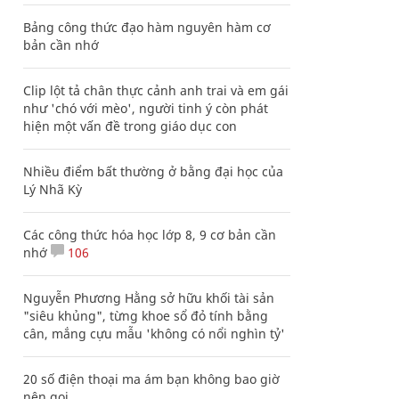
Bảng công thức đạo hàm nguyên hàm cơ
bản cần nhớ
Clip lột tả chân thực cảnh anh trai và em gái
như 'chó với mèo', người tinh ý còn phát
hiện một vấn đề trong giáo dục con
Nhiều điểm bất thường ở bằng đại học của
Lý Nhã Kỳ
Các công thức hóa học lớp 8, 9 cơ bản cần
nhớ
106
Nguyễn Phương Hằng sở hữu khối tài sản
"siêu khủng", từng khoe sổ đỏ tính bằng
cân, mắng cựu mẫu 'không có nổi nghìn tỷ'
20 số điện thoại ma ám bạn không bao giờ
nên gọi