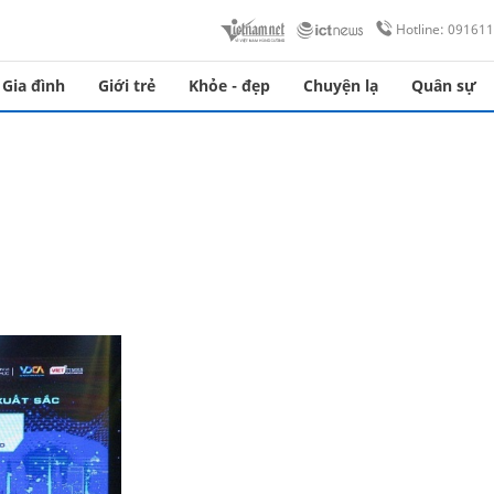
Hotline: 09161
Gia đình
Giới trẻ
Khỏe - đẹp
Chuyện lạ
Quân sự