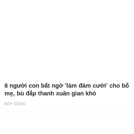
6 người con bất ngờ 'làm đám cưới' cho bố
mẹ, bù đắp thanh xuân gian khó
ĐỜI SỐNG