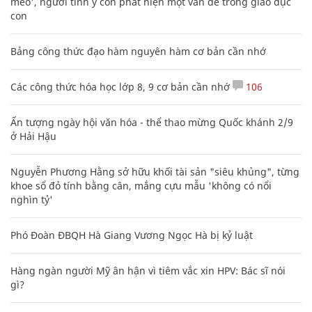
mèo', người tinh ý còn phát hiện một vấn đề trong giáo dục
con
Bảng công thức đạo hàm nguyên hàm cơ bản cần nhớ
Các công thức hóa học lớp 8, 9 cơ bản cần nhớ
106
Ấn tượng ngày hội văn hóa - thể thao mừng Quốc khánh 2/9
ở Hải Hậu
Nguyễn Phương Hằng sở hữu khối tài sản "siêu khủng", từng
khoe sổ đỏ tính bằng cân, mắng cựu mẫu 'không có nổi
nghìn tỷ'
Phó Đoàn ĐBQH Hà Giang Vương Ngọc Hà bị kỷ luật
Hàng ngàn người Mỹ ân hận vì tiêm vắc xin HPV: Bác sĩ nói
gì?