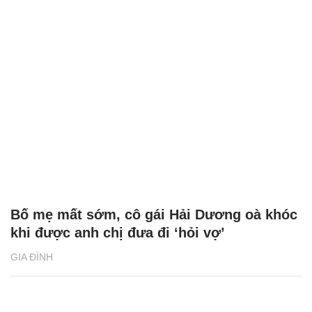
Bố mẹ mất sớm, cô gái Hải Dương oà khóc
khi được anh chị đưa đi ‘hỏi vợ’
GIA ĐÌNH