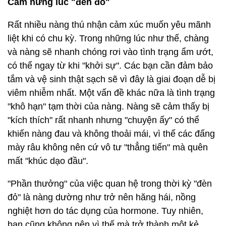
Cảm hứng lúc "đèn đỏ"
Rất nhiều nàng thú nhận cảm xúc muốn yêu mãnh
liệt khi có chu kỳ. Trong những lúc như thế, chàng
và nàng sẽ nhanh chóng rơi vào tình trạng ẩm ướt,
có thể ngay từ khi "khởi sự". Các bạn cần đảm bảo
tắm và vệ sinh thật sạch sẽ vì đây là giai đoạn dễ bị
viêm nhiễm nhất. Một vấn đề khác nữa là tình trạng
"khô hạn" tạm thời của nàng. Nàng sẽ cảm thấy bị
"kích thích" rất nhanh nhưng "chuyện ấy" có thể
khiến nàng đau và không thoải mái, vì thế các đấng
mày râu không nên cứ vô tư "thẳng tiến" mà quên
mất "khúc dạo đầu".
"Phần thưởng" của việc quan hệ trong thời kỳ "đèn
đỏ" là nàng dường như trở nên hăng hái, nồng
nghiệt hơn do tác dụng của hormone. Tuy nhiên,
bạn cũng không nên vì thế mà trở thành một kẻ