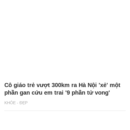
Cô giáo trẻ vượt 300km ra Hà Nội 'xẻ' một
phần gan cứu em trai '9 phần tử vong'
KHỎE - ĐẸP