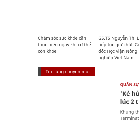
Chăm sóc sức khỏe cần
GS.TS Nguyễn Thị 
thực hiện ngay khi cơ thể
tiếp tục giữ chức 
còn khỏe
đốc Học viện Nông
nghiệp Việt Nam
Tin cùng chuyên mục
QUÂN S
'Kẻ h
lúc 2 
Khung th
Terminato