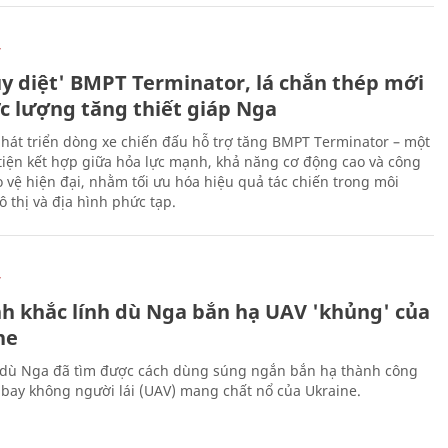
Ự
ủy diệt' BMPT Terminator, lá chắn thép mới
ực lượng tăng thiết giáp Nga
hát triển dòng xe chiến đấu hỗ trợ tăng BMPT Terminator – một
iện kết hợp giữa hỏa lực mạnh, khả năng cơ động cao và công
 vệ hiện đại, nhằm tối ưu hóa hiệu quả tác chiến trong môi
 thị và địa hình phức tạp.
Ự
h khắc lính dù Nga bắn hạ UAV 'khủng' của
ne
 dù Nga đã tìm được cách dùng súng ngắn bắn hạ thành công
bay không người lái (UAV) mang chất nổ của Ukraine.