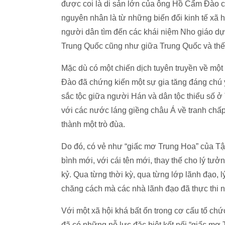
được coi là di sản lớn của ông Hồ Cẩm Đào c
nguyên nhân là từ những biến đổi kinh tế xã
người dân tìm đến các khái niệm Nho giáo dựa
Trung Quốc cũng như giữa Trung Quốc và thế 
Mặc dù có một chiến dịch tuyên truyền về một 
Đào đã chứng kiến ​​một sự gia tăng đáng chú
sắc tộc giữa người Hán và dân tộc thiểu số 
với các nước láng giềng châu Á về tranh chấp 
thành một trò đùa.
Do đó, có vẻ như “giấc mơ Trung Hoa” của Tậ
bình mới, với cái tên mới, thay thế cho lý t
kỷ. Qua từng thời kỳ, qua từng lớp lãnh đạo, 
chăng cách mà các nhà lãnh đạo đã thực thi n
Với một xã hội khá bất ổn trong cơ cấu tổ ch
đã có những nỗ lực đặc biệt kết nối “giấc mơ