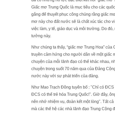
Giấc mơ Trung Quốc là mục tiêu cho các quốc
gắng để thuyết phục công chúng rằng giấc mơ 
mơ này cho đất nước sẽ là chất xúc tác cho 
việc làm, y tế, giáo dục và môi trường. Do đó
tưởng này.
Như chúng ta thấy, “giấc mơ Trung Hoa” của 
truyền cảm hứng cho người dân về một giấc m
chuyện của mỗi lãnh đạo có thể khác nhau, n
chuyện trong suốt 70 năm qua của Đảng Cộng 
nước này với sự phát triển của đảng.
Như Mao Trạch Đông tuyên bố : "Chỉ có ĐCS c
ĐCS có thể trẻ hóa Trung Quốc!". Giờ đây, ôn
nên nhớ nhiệm vụ, đoàn kết một lòng". Tất cả
mà các thế hệ các nhà lãnh đạo Trung Cộng 