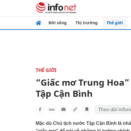
Đời sống
Thị trường
Thế giới
THẾ GIỚI
“Giấc mơ Trung Hoa”
Tập Cận Bình
Mặc dù Chủ tịch nước Tập Cận Bình là nhà
“giấc mơ” để nói về những lý tưởng chính 