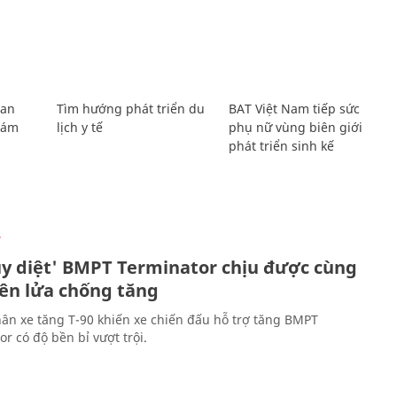
Lan
Tìm hướng phát triển du
BAT Việt Nam tiếp sức
Giám
lịch y tế
phụ nữ vùng biên giới
phát triển sinh kế
Ự
ủy diệt' BMPT Terminator chịu được cùng
tên lửa chống tăng
ân xe tăng T-90 khiến xe chiến đấu hỗ trợ tăng BMPT
r có độ bền bỉ vượt trội.