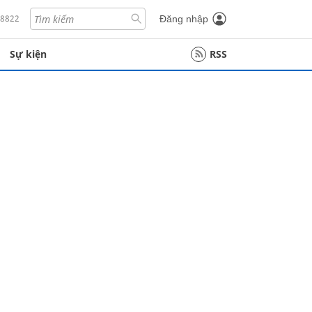
18822
Đăng nhập
Sự kiện
RSS