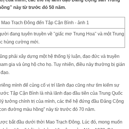
hồng” này từ trước đó 50 năm.
gười đang tuyên truyền về "giấc mơ Trung Hoa" và một Trung
c hùng cường mới.
cũng phải xây dựng một hệ thống lý luận, đạo đức và truyền
am gia và ủng hộ cho họ. Tuy nhiên, điều này thường bị gián
 đạo.
iêng mình để củng cố vị trí lãnh đạo cũng như tìm kiếm sự
nước Tập Cận Bình là nhà lãnh đạo đầu tiên của Trung Quốc
 lý tưởng chính trị của mình, các thế hệ đứng đầu Đảng Cộng
“con đường màu hồng” này từ trước đó 70 năm.
ược bắt đầu dưới thời Mao Trạch Đông. Lúc đó, mong muốn