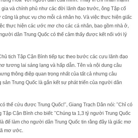
 gia và chính phủ như các đời lãnh đạo trước, ông Tập cố
cũng là phục vụ cho mỗi cá nhân họ. Và việc thực hiện giấc
việc thực hiện các ước mơ cho các cá nhân, bao gồm nhà ở,
, người dân Trung Quốc có thể cảm thấy được kết nối với lý
Chủ tịch Tập Cận Bình tiếp tục theo bước các cựu lãnh đạo
ơ tương lai sáng lạng và hấp dẫn. Tên và nội dung câu
hưng thông điệp quan trọng nhất của tất cả nhưng câu
sản Trung Quốc là gắn kết sự phát triển của người dân
ó thể cứu được Trung Quốc!", Giang Trạch Dân nói: "Chỉ có
g Tập Cận Bình cho biết: "Chúng ta 1,3 tỷ người Trung Quốc
 là để làm cho người dân Trung Quốc tin rằng đây là giấc mơ
đã mơ ước.