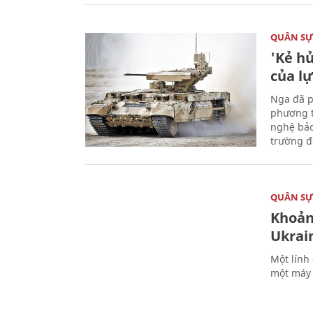
QUÂN S
'Kẻ h
của l
Nga đã p
phương t
nghệ bảo
trường đô
QUÂN S
Khoản
Ukrai
Một lính
một máy 