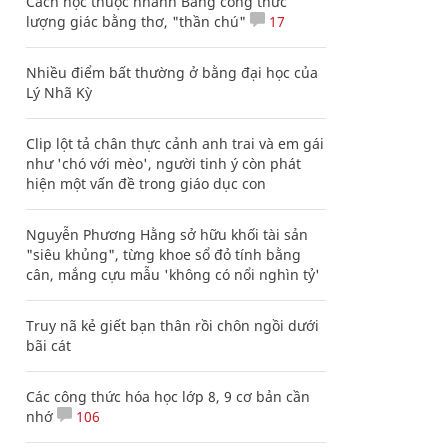
Cách học thuộc nhanh Bảng công thức
lượng giác bằng thơ, "thần chú"
17
Nhiều điểm bất thường ở bằng đại học của
Lý Nhã Kỳ
Clip lột tả chân thực cảnh anh trai và em gái
như 'chó với mèo', người tinh ý còn phát
hiện một vấn đề trong giáo dục con
Nguyễn Phương Hằng sở hữu khối tài sản
"siêu khủng", từng khoe sổ đỏ tính bằng
cân, mắng cựu mẫu 'không có nổi nghìn tỷ'
Truy nã kẻ giết bạn thân rồi chôn ngồi dưới
bãi cát
Các công thức hóa học lớp 8, 9 cơ bản cần
nhớ
106