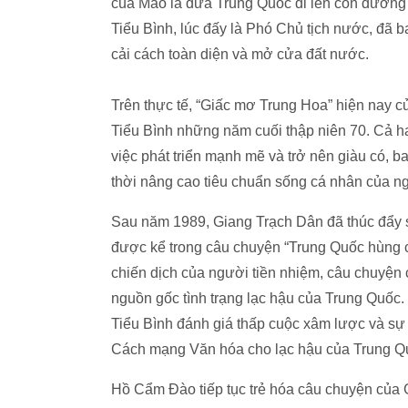
của Mao là đưa Trung Quốc đi lên con đường
Tiểu Bình, lúc đấy là Phó Chủ tịch nước, đã
cải cách toàn diện và mở cửa đất nước.
Trên thực tế, “Giấc mơ Trung Hoa” hiện nay 
Tiểu Bình những năm cuối thập niên 70. Cả h
việc phát triển mạnh mẽ và trở nên giàu có,
thời nâng cao tiêu chuẩn sống cá nhân của n
Sau năm 1989, Giang Trạch Dân đã thúc đẩy s
được kể trong câu chuyện “Trung Quốc hùng 
chiến dịch của người tiền nhiệm, câu chuyện
nguồn gốc tình trạng lạc hậu của Trung Quốc
Tiểu Bình đánh giá thấp cuộc xâm lược và sự b
Cách mạng Văn hóa cho lạc hậu của Trung Q
Hồ Cẩm Đào tiếp tục trẻ hóa câu chuyện của 