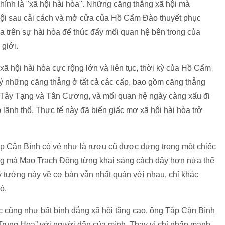
hính là "xã hội hài hòa". Những căng thẳng xã hội mà
 hội sau cải cách và mở cửa của Hồ Cẩm Đào thuyết phục
 trên sự hài hòa để thúc đẩy mối quan hệ bên trong của
giới.
xã hội hài hòa cực rộng lớn và liên tục, thời kỳ của Hồ Cẩm
 ý những căng thẳng ở tất cả các cấp, bao gồm căng thẳng
ở Tây Tạng và Tân Cương, và mối quan hệ ngày càng xấu đi
lãnh thổ. Thực tế này đã biến giấc mơ xã hội hài hòa trở
p Cận Bình có vẻ như là rượu cũ được đựng trong một chiếc
ưởng mà Mao Trạch Đông từng khai sáng cách đây hơn nửa thế
lý tưởng này về cơ bản vẫn nhất quán với nhau, chỉ khác
ó.
ức cũng như bất bình đẳng xã hội tăng cao, ông Tập Cận Bình
 Trung Hoa” với người dân của mình. Thay vì chỉ nhấn mạnh