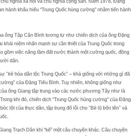
 chủ nghĩa xã hội và chủ nghĩa cộng sản. Năm 1978, Đặng
 ban hành khẩu hiểu “Trung Quốc hùng cường” nhằm tiến hành
của ông Tập Cận Bình tương tự như chiến dịch của ông Đặng
ai khái niệm nhấn mạnh sự cần thiết của Trung Quốc trong
 bao gồm việc nâng tầm đất nước thành một cường quốc, đồng
gười dân.
ự "trẻ hóa dân tộc Trung Quốc" – khá giống với những gì đã
cường” của Đặng Tiểu Bình. Tuy nhiên, không giống như
 của ông Giang tập trung vào các nước phương Tây như là
. Trong khi đó, chiến dịch “Trung Quốc hùng cường” của Đặng
óc lột của thực dân, tập trung đổ lỗi cho "Bè lũ bốn tên" và
uốc.
Giang Trạch Dân khi “kể” một câu chuyện khác. Câu chuyện