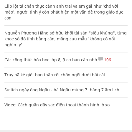
Clip lột tả chân thực cảnh anh trai và em gái như 'chó với
mèo', người tinh ý còn phát hiện một vấn đề trong giáo dục
con
Nguyễn Phương Hằng sở hữu khối tài sản "siêu khủng", từng
khoe sổ đỏ tính bằng cân, mắng cựu mẫu 'không có nổi
nghìn tỷ'
Các công thức hóa học lớp 8, 9 cơ bản cần nhớ
106
Truy nã kẻ giết bạn thân rồi chôn ngồi dưới bãi cát
Sự tích ngày ông Ngâu - bà Ngâu mùng 7 tháng 7 âm lịch
Video: Cách quấn dây sạc điện thoại thành hình lò xo