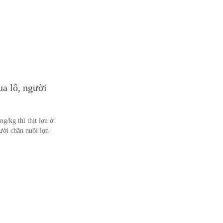
ua lỗ, người
g/kg thì thịt lợn ở
gười chăn nuôi lợn