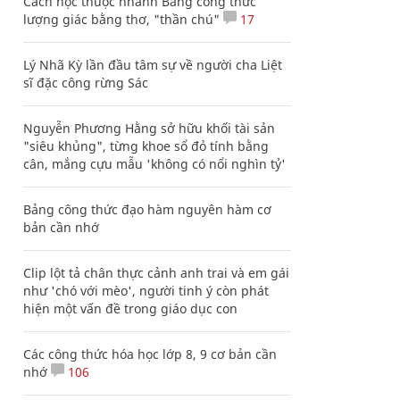
Cách học thuộc nhanh Bảng công thức
lượng giác bằng thơ, "thần chú"
17
Lý Nhã Kỳ lần đầu tâm sự về người cha Liệt
sĩ đặc công rừng Sác
Nguyễn Phương Hằng sở hữu khối tài sản
"siêu khủng", từng khoe sổ đỏ tính bằng
cân, mắng cựu mẫu 'không có nổi nghìn tỷ'
Bảng công thức đạo hàm nguyên hàm cơ
bản cần nhớ
Clip lột tả chân thực cảnh anh trai và em gái
như 'chó với mèo', người tinh ý còn phát
hiện một vấn đề trong giáo dục con
Các công thức hóa học lớp 8, 9 cơ bản cần
nhớ
106