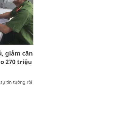
ủ, giảm cân
o 270 triệu
sự tin tưởng rồi