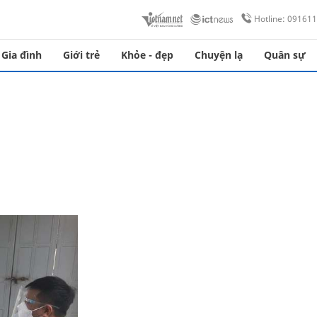
Hotline: 09161
Gia đình
Giới trẻ
Khỏe - đẹp
Chuyện lạ
Quân sự