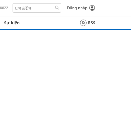
18822
Đăng nhập
Sự kiện
RSS