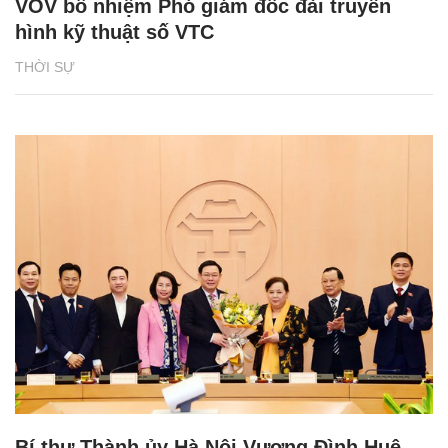
VOV bổ nhiệm Phó giám đốc đài truyền
hình kỹ thuật số VTC
THỜI SỰ
Bí thư Thành ủy Hà Nội Vương Đình Huệ