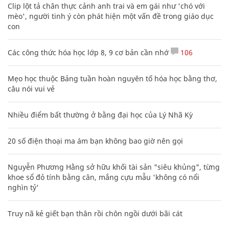
Clip lột tả chân thực cảnh anh trai và em gái như 'chó với
mèo', người tinh ý còn phát hiện một vấn đề trong giáo dục
con
Các công thức hóa học lớp 8, 9 cơ bản cần nhớ
106
Mẹo học thuộc Bảng tuần hoàn nguyên tố hóa học bằng thơ,
câu nói vui vẻ
Nhiều điểm bất thường ở bằng đại học của Lý Nhã Kỳ
20 số điện thoại ma ám bạn không bao giờ nên gọi
Nguyễn Phương Hằng sở hữu khối tài sản "siêu khủng", từng
khoe sổ đỏ tính bằng cân, mắng cựu mẫu 'không có nổi
nghìn tỷ'
Truy nã kẻ giết bạn thân rồi chôn ngồi dưới bãi cát