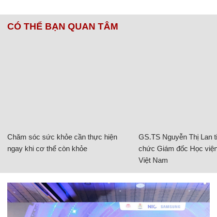
CÓ THỂ BẠN QUAN TÂM
Chăm sóc sức khỏe cần thực hiện
GS.TS Nguyễn Thị Lan ti
ngay khi cơ thể còn khỏe
chức Giám đốc Học viện
Việt Nam