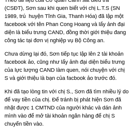
Theo tài liệu của Cơ quan Cảnh sát điều tra
(CSĐT), Sơn sau khi quen biết với chị L.T.S (SN
1989, trú huyện Tĩnh Gia, Thanh Hóa) đã lập một
facebook với tên Phan Cong Hoang và lấy ảnh đại
diện là biểu trưng CAND, đồng thời giới thiệu đang
công tác tại đơn vị nghiệp vụ Bộ Công an.
Chưa dừng lại đó, Sơn tiếp tục lập lên 2 tài khoản
facebook ảo, cũng như lấy ảnh đại diện biểu trưng
của lực lượng CAND làm quen, nói chuyện với chị
S và giới thiệu là bạn của facbook ảo trước đó.
Khi đã tạo lòng tin với chị S., Sơn đã tìm nhiều lý do
để vay tiền của chị. Để tránh bị phát hiện Sơn đã
nhặt được 1 CMTND của người khác và dán ảnh
mình vào để mở tài khoản ngân hàng để chị S
chuyển tiền vào.