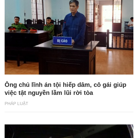
Ông chủ lĩnh án tội hiếp dâm, cô gái giúp
việc tật nguyền lầm lũi rời tòa
PHÁP LUẬT