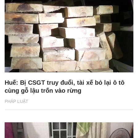
Huế: Bị CSGT truy đuổi, tài xế bỏ lại ô tô
cùng gỗ lậu trốn vào rừng
PHÁP LUẬT