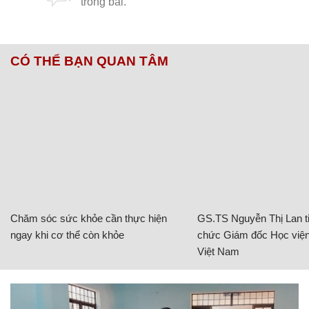
CÓ THỂ BẠN QUAN TÂM
Chăm sóc sức khỏe cần thực hiện
GS.TS Nguyễn Thị Lan ti
ngay khi cơ thể còn khỏe
chức Giám đốc Học viện
Việt Nam