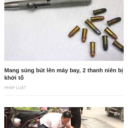
Mang súng bút lên máy bay, 2 thanh niên bị
khởi tố
PHÁP LUẬT