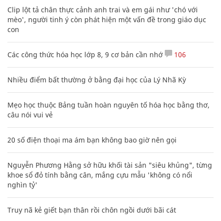
Clip lột tả chân thực cảnh anh trai và em gái như 'chó với
mèo', người tinh ý còn phát hiện một vấn đề trong giáo dục
con
Các công thức hóa học lớp 8, 9 cơ bản cần nhớ
106
Nhiều điểm bất thường ở bằng đại học của Lý Nhã Kỳ
Mẹo học thuộc Bảng tuần hoàn nguyên tố hóa học bằng thơ,
câu nói vui vẻ
20 số điện thoại ma ám bạn không bao giờ nên gọi
Nguyễn Phương Hằng sở hữu khối tài sản "siêu khủng", từng
khoe sổ đỏ tính bằng cân, mắng cựu mẫu 'không có nổi
nghìn tỷ'
Truy nã kẻ giết bạn thân rồi chôn ngồi dưới bãi cát