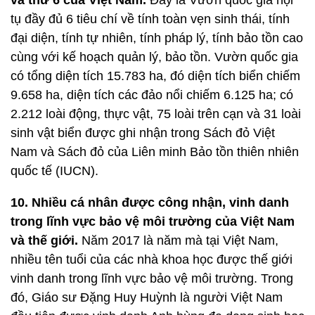
và thứ 6 của Việt Nam.
Đây là Vườn quốc gia hội
tụ đầy đủ 6 tiêu chí về tính toàn vẹn sinh thái, tính
đại diện, tính tự nhiên, tính pháp lý, tính bảo tồn cao
cùng với kế hoạch quản lý, bảo tồn. Vườn quốc gia
có tổng diện tích 15.783 ha, đó diện tích biển chiếm
9.658 ha, diện tích các đảo nổi chiếm 6.125 ha; có
2.212 loài động, thực vật, 75 loài trên cạn và 31 loài
sinh vật biển được ghi nhận trong Sách đỏ Việt
Nam và Sách đỏ của Liên minh Bảo tồn thiên nhiên
quốc tế (IUCN).
10. Nhiều cá nhân được công nhận, vinh danh
trong lĩnh vực bảo vệ môi trường của Việt Nam
và thế giới.
Năm 2017 là năm mà tại Việt Nam,
nhiều tên tuổi của các nhà khoa học được thế giới
vinh danh trong lĩnh vực bảo vệ môi trường. Trong
đó, Giáo sư Đặng Huy Huỳnh là người Việt Nam