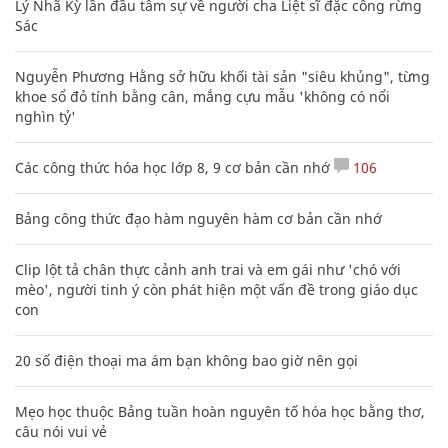
Lý Nhã Kỳ lần đầu tâm sự về người cha Liệt sĩ đặc công rừng
Sác
Nguyễn Phương Hằng sở hữu khối tài sản "siêu khủng", từng
khoe sổ đỏ tính bằng cân, mắng cựu mẫu 'không có nổi
nghìn tỷ'
Các công thức hóa học lớp 8, 9 cơ bản cần nhớ
106
Bảng công thức đạo hàm nguyên hàm cơ bản cần nhớ
Clip lột tả chân thực cảnh anh trai và em gái như 'chó với
mèo', người tinh ý còn phát hiện một vấn đề trong giáo dục
con
20 số điện thoại ma ám bạn không bao giờ nên gọi
Mẹo học thuộc Bảng tuần hoàn nguyên tố hóa học bằng thơ,
câu nói vui vẻ