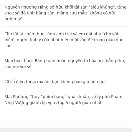
Nguyễn Phương Hằng sở hữu khối tài sản "siêu khủng", từng
khoe sổ đỏ tính bằng cân, mắng cựu mẫu 'không có nổi
nghìn tỷ'
Clip lột tả chân thực cảnh anh trai và em gái như 'chó với
mèo', người tinh ý còn phát hiện một vấn đề trong giáo dục
con
Mẹo học thuộc Bảng tuần hoàn nguyên tố hóa học bằng thơ,
câu nói vui vẻ
20 số điện thoại ma ám bạn không bao giờ nên gọi
Mai Phương Thúy "phím hàng" quá chuẩn, vợ tỷ phú Phạm
Nhật Vượng giành lại vị trí top 5 người giàu nhất