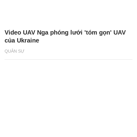
Video UAV Nga phóng lưới 'tóm gọn' UAV
của Ukraine
QUÂN SỰ