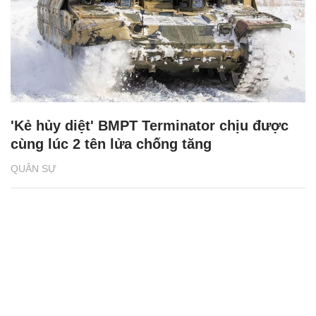
'Kẻ hủy diệt' BMPT Terminator chịu được
cùng lúc 2 tên lửa chống tăng
QUÂN SỰ