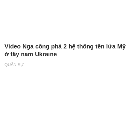
Video Nga công phá 2 hệ thống tên lửa Mỹ
ở tây nam Ukraine
QUÂN SỰ