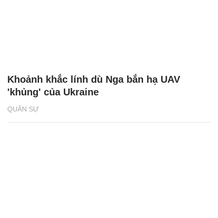
Khoảnh khắc lính dù Nga bắn hạ UAV
'khủng' của Ukraine
QUÂN SỰ