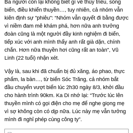
Ba người còn lại không biết gì về thủy triều, sóng
biển, điều khiển thuyền…, tuy nhiên, cả nhóm vẫn
kiên định sự "phiêu": “Nhóm vẫn quyết đi bằng được
vì niềm đam mê khám phá, hơn nữa anh trưởng
đoàn cũng là một người đầy kinh nghiệm đi biển,
tiếp xúc với anh mình thấy anh rất già dặn, chính
chắn. Hơn nữa thuyền hơi cũng rất an toàn”, Vũ
Linh (22 tuổi) nhận xét.
Vậy là, sau khi đã chuẩn bị đủ xăng, áo phao, thực
phẩm, la bàn…, từ biển Sóc Trăng, cả nhóm bắt
đầu chuyến vượt biển lúc 2h30 ngày 8/3, khởi đầu
cho hành trình 90km. Ka Di nhớ lại: “Trước lúc lên
thuyền mình có gọi điện cho mẹ để nghe giọng mẹ
vì sợ không còn có dịp nữa. Lúc này mẹ vẫn tưởng
mình đi nghỉ phép cùng công ty”.