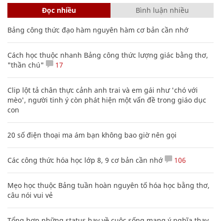
Đọc nhiều
Bình luận nhiều
Bảng công thức đạo hàm nguyên hàm cơ bản cần nhớ
Cách học thuộc nhanh Bảng công thức lượng giác bằng thơ,
"thần chú"
17
Clip lột tả chân thực cảnh anh trai và em gái như 'chó với
mèo', người tinh ý còn phát hiện một vấn đề trong giáo dục
con
20 số điện thoại ma ám bạn không bao giờ nên gọi
Các công thức hóa học lớp 8, 9 cơ bản cần nhớ
106
Mẹo học thuộc Bảng tuần hoàn nguyên tố hóa học bằng thơ,
câu nói vui vẻ
Tổng hợp những status hay về cuộc sống mang ý nghĩa thay