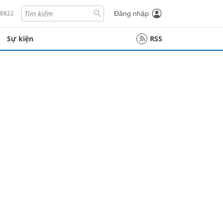
18822
Đăng nhập
Sự kiện
RSS