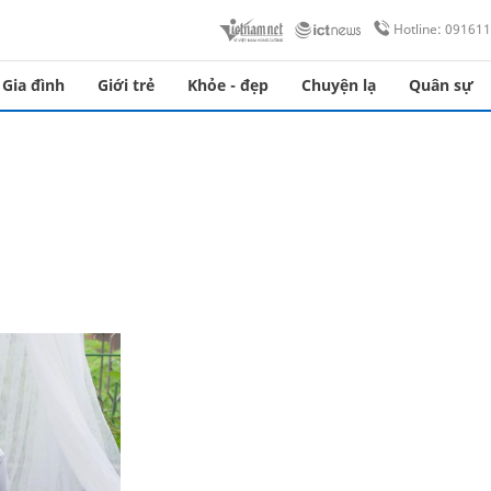
Hotline: 09161
Gia đình
Giới trẻ
Khỏe - đẹp
Chuyện lạ
Quân sự