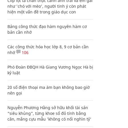
Clip lột tả chân thực cảnh anh trai và em gái
như 'chó với mèo', người tinh ý còn phát
hiện một vấn đề trong giáo dục con
Bảng công thức đạo hàm nguyên hàm cơ
bản cần nhớ
Các công thức hóa học lớp 8, 9 cơ bản cần
nhớ
106
Phó Đoàn ĐBQH Hà Giang Vương Ngọc Hà bị
kỷ luật
20 số điện thoại ma ám bạn không bao giờ
nên gọi
Nguyễn Phương Hằng sở hữu khối tài sản
"siêu khủng", từng khoe sổ đỏ tính bằng
cân, mắng cựu mẫu 'không có nổi nghìn tỷ'