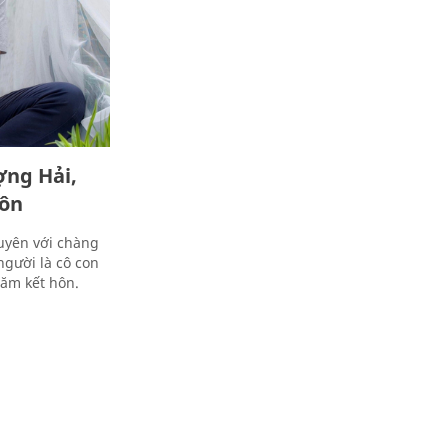
ợng Hải,
hôn
uyên với chàng
người là cô con
năm kết hôn.