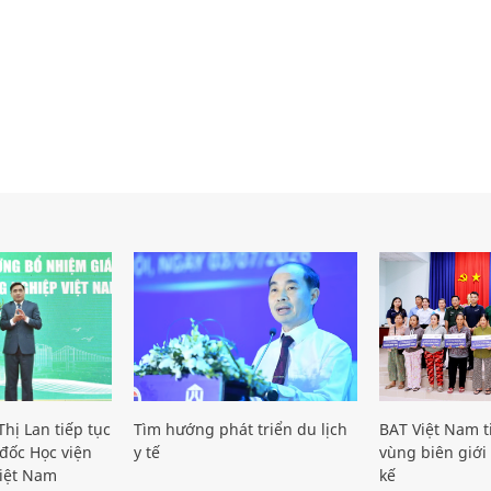
hị Lan tiếp tục
Tìm hướng phát triển du lịch
BAT Việt Nam t
đốc Học viện
y tế
vùng biên giới 
iệt Nam
kế